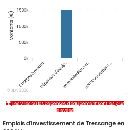
1 500k
Montants (€)
1 000k
500k
0k
Charges à répartir
Dépenses d'équip…
Immobilisations a…
Remboursement …
© JDN 2026
Les villes où les dépenses d'équipement sont les plus
élevées
Emplois d'investissement de Tressange en