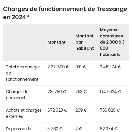
Charges de fonctionnement de Tressange
en 2024*
Moyenne
Montant
communes
Montant
par
de 2 000 à 3
habitant
500
habitants
Total des charges
2 271 500 €
910 €
2 451 174 €
de
fonctionnement
Charges de
731 780 €
293 €
1 147 624 €
personnel
Achats et charges
672 020 €
269 €
756 026 €
externes
Dépenses de
5 780 €
2 €
82 374 €