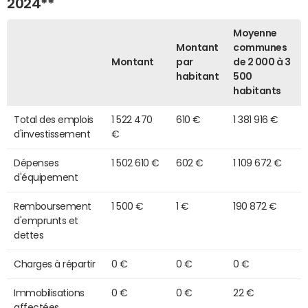
2024**
Moyenne
Montant
communes
Montant
par
de 2 000 à 3
habitant
500
habitants
Total des emplois
1 522 470
610 €
1 381 916 €
d'investissement
€
Dépenses
1 502 610 €
602 €
1 109 672 €
d'équipement
Remboursement
1 500 €
1 €
190 872 €
d'emprunts et
dettes
Charges à répartir
0 €
0 €
0 €
Immobilisations
0 €
0 €
22 €
affectées,