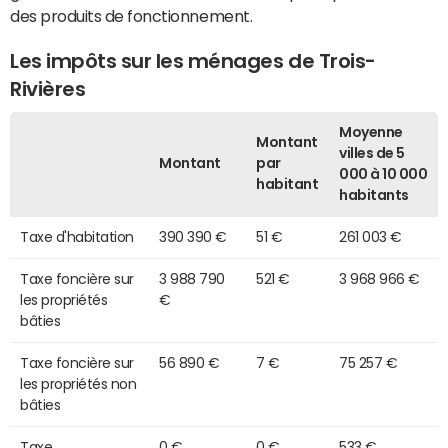
des produits de fonctionnement.
Les impôts sur les ménages de Trois-
Rivières
Moyenne
Montant
villes de 5
Montant
par
000 à 10 000
habitant
habitants
Taxe d'habitation
390 390 €
51 €
261 003 €
Taxe foncière sur
3 988 790
521 €
3 968 966 €
les propriétés
€
bâties
Taxe foncière sur
56 890 €
7 €
75 257 €
les propriétés non
bâties
Taxe
0 €
0 €
533 €