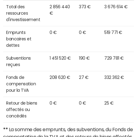
Total des
2 856 440
373 €
3 676 614 €
ressources
€
d'investissement
Emprunts
0 €
0 €
519 771 €
bancaires et
dettes
Subventions
1 451 520 €
190 €
729 781 €
reçues
Fonds de
208 620 €
27 €
332 362 €
compensation
pour la TVA
Retour de biens
0 €
0 €
25 €
affectés ou
concédés
**
La somme des emprunts, des subventions, du Fonds de
compentation de la TVA et des retours de biens affectés