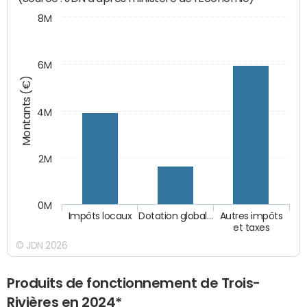
8M
6M
Montants (€)
4M
2M
0M
Impôts locaux
Dotation global…
Autres impôts
et taxes
© JDN 2026
Produits de fonctionnement de Trois-
Rivières en 2024*