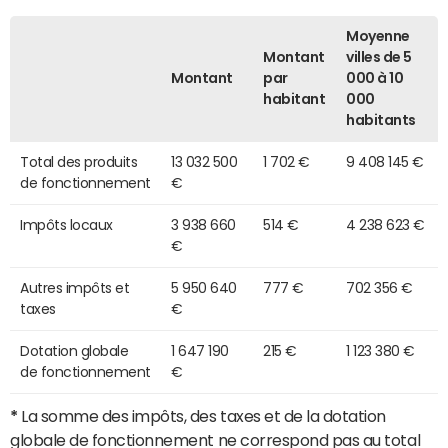
Moyenne
Montant
villes de 5
Montant
par
000 à 10
habitant
000
habitants
Total des produits
13 032 500
1 702 €
9 408 145 €
de fonctionnement
€
Impôts locaux
3 938 660
514 €
4 238 623 €
€
Autres impôts et
5 950 640
777 €
702 356 €
taxes
€
Dotation globale
1 647 190
215 €
1 123 380 €
de fonctionnement
€
*
La somme des impôts, des taxes et de la dotation
globale de fonctionnement ne correspond pas au total