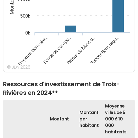
500k
0k
Emprunt bancaire…
Fonds de compe…
Retour de biens a…
Subventions reçu…
© JDN 2026
Ressources d'investissement de Trois-
Rivières en 2024**
Moyenne
Montant
villes de 5
Montant
par
000 à 10
habitant
000
habitants