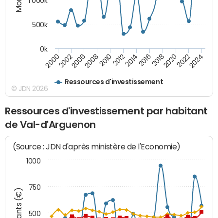
1 000k
500k
0k
2014
2008
2000
2024
2018
2012
2006
2022
2016
2010
2002
2020
Ressources d'investissement
© JDN 2026
Ressources d'investissement par habitant
de Val-d'Arguenon
(Source : JDN d'après ministère de l'Economie)
1000
750
Montants (€)
500