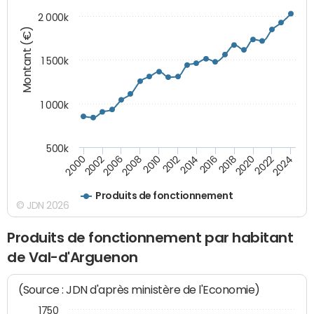
2 000k
Montant (€)
1 500k
1 000k
500k
2014
2008
2000
2024
2018
2012
2006
2022
2016
2010
2002
2020
Produits de fonctionnement
© JDN 2026
Produits de fonctionnement par habitant
de Val-d'Arguenon
(Source : JDN d'après ministère de l'Economie)
1750