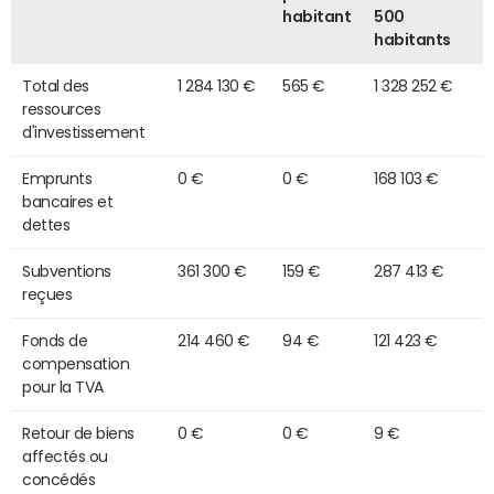
habitant
500
habitants
Total des
1 284 130 €
565 €
1 328 252 €
ressources
d'investissement
Emprunts
0 €
0 €
168 103 €
bancaires et
dettes
Subventions
361 300 €
159 €
287 413 €
reçues
Fonds de
214 460 €
94 €
121 423 €
compensation
pour la TVA
Retour de biens
0 €
0 €
9 €
affectés ou
concédés