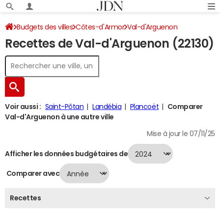
Budgets des villes
Côtes-d'Armor
Val-d'Arguenon
Recettes de Val-d'Arguenon (22130)
Recettes 2024
Voir aussi :
Saint-Pôtan
Landébia
Plancoët
Comparer
Val-d'Arguenon à une autre ville
Mise à jour le 07/11/25
Afficher les données budgétaires de
Comparer avec
Recettes