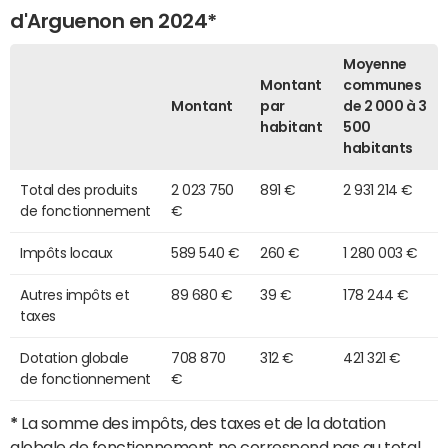
d'Arguenon en 2024*
Moyenne
Montant
communes
Montant
par
de 2 000 à 3
habitant
500
habitants
Total des produits
2 023 750
891 €
2 931 214 €
de fonctionnement
€
Impôts locaux
589 540 €
260 €
1 280 003 €
Autres impôts et
89 680 €
39 €
178 244 €
taxes
Dotation globale
708 870
312 €
421 321 €
de fonctionnement
€
*
La somme des impôts, des taxes et de la dotation
globale de fonctionnement ne correspond pas au total