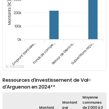
Montants (€)
200k
100k
0k
Emprunt bancaire…
Fonds de compe…
Retour de biens a…
Subventions reçu…
© JDN 2026
Ressources d'investissement de Val-
d'Arguenon en 2024**
Moyenne
Montant
communes
Montant
par
de 2 000 à 3