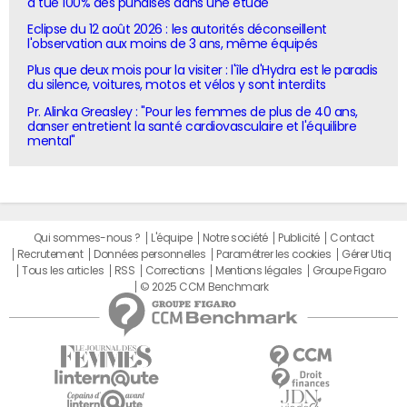
a tué 100% des punaises dans une étude
Eclipse du 12 août 2026 : les autorités déconseillent
l'observation aux moins de 3 ans, même équipés
Plus que deux mois pour la visiter : l'île d'Hydra est le paradis
du silence, voitures, motos et vélos y sont interdits
Pr. Alinka Greasley : "Pour les femmes de plus de 40 ans,
danser entretient la santé cardiovasculaire et l'équilibre
mental"
Qui sommes-nous ?
L'équipe
Notre société
Publicité
Contact
Recrutement
Données personnelles
Paramétrer les cookies
Gérer Utiq
Tous les articles
RSS
Corrections
Mentions légales
Groupe Figaro
© 2025 CCM Benchmark