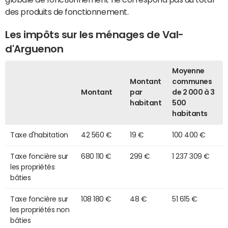
des produits de fonctionnement.
Les impôts sur les ménages de Val-
d'Arguenon
Moyenne
Montant
communes
Montant
par
de 2 000 à 3
habitant
500
habitants
Taxe d'habitation
42 560 €
19 €
100 400 €
Taxe foncière sur
680 110 €
299 €
1 237 309 €
les propriétés
bâties
Taxe foncière sur
108 180 €
48 €
51 615 €
les propriétés non
bâties