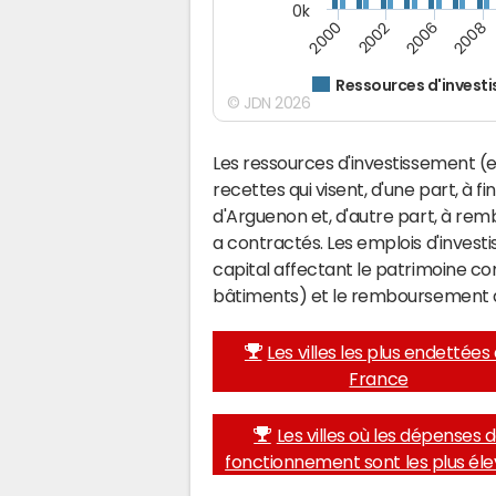
0k
2000
2002
2006
2008
Ressources d'invest
© JDN 2026
Les ressources d'investissement (e
recettes qui visent, d'une part, à f
d'Arguenon et, d'autre part, à re
a contractés. Les emplois d'inves
capital affectant le patrimoine c
bâtiments) et le remboursement 
Les villes les plus endettées
France
Les villes où les dépenses 
fonctionnement sont les plus él