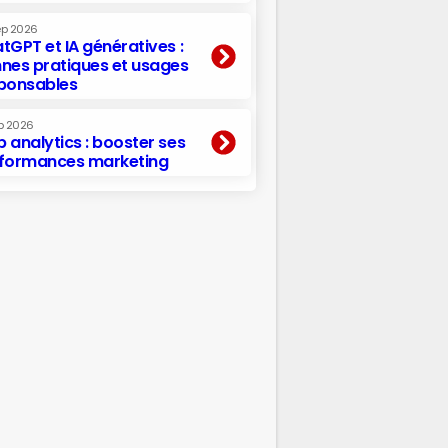
ep 2026
tGPT et IA génératives :
nes pratiques et usages
ponsables
p 2026
 analytics : booster ses
formances marketing