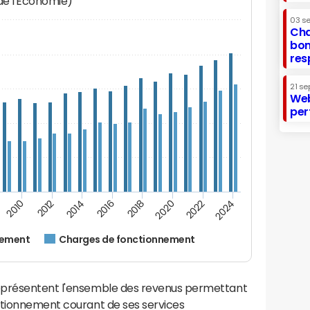
 de l'Economie)
03 s
Cha
bon
res
21 se
Web
per
2012
2024
2014
2016
2018
2020
2010
2022
nement
Charges de fonctionnement
eprésentent l'ensemble des revenus permettant
ctionnement courant de ses services