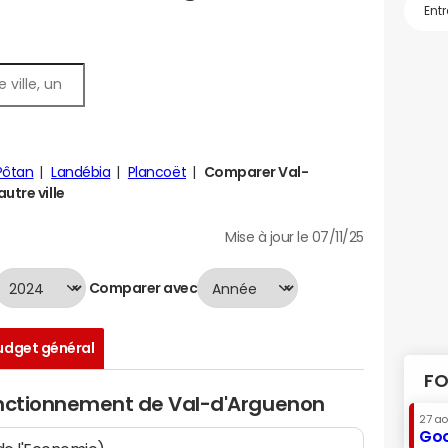
Pôtan
Landébia
Plancoët
Comparer Val-
utre ville
Mise à jour le 07/11/25
Comparer avec
udget général
FO
onctionnement de Val-d'Arguenon
27 a
Goo