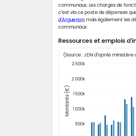
communaux. Les charges de fonct
c'est via ce poste de dépenses que 
d'Arguenon
, mais également les 
communaux.
Ressources et emplois d'
(Source : JDN d'après ministère
2 500k
2 000k
Montants (€)
1 500k
1 000k
500k