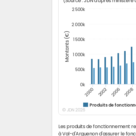
(Source : JDN d'après ministère
2 500k
2 000k
Montants (€)
1 500k
1 000k
500k
0k
2000
2002
2006
2008
Produits de fonction
© JDN 2026
Les produits de fonctionnement r
à Val-d'Arguenon d'assurer le fon