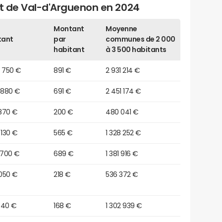
et de Val-d'Arguenon en 2024
Montant
Moyenne
tant
par
communes de 2 000
habitant
à 3 500 habitants
3 750 €
891 €
2 931 214 €
 880 €
691 €
2 451 174 €
870 €
200 €
480 041 €
 130 €
565 €
1 328 252 €
 700 €
689 €
1 381 916 €
050 €
218 €
536 372 €
040 €
168 €
1 302 939 €