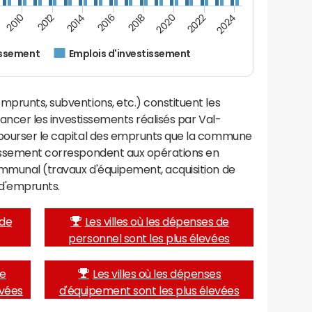
2012
2024
2014
2016
2018
2020
2010
2022
issement
Emplois d'investissement
mprunts, subventions, etc.) constituent les
inancer les investissements réalisés par Val-
mbourser le capital des emprunts que la commune
tissement correspondent aux opérations en
ommunal (travaux d'équipement, acquisition de
d'emprunts.
 de
Les villes où les dépenses de
personnel sont les plus élevées
de
Les villes où les dépenses
evées
d'équipement sont les plus élevées