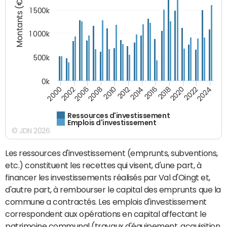
Montants (€)
1 500k
1 000k
500k
0k
2014
2008
2000
2024
2018
2012
2006
2022
2016
2010
2002
2020
Ressources d'investissement
Emplois d'investissement
© JDN 2026
Les ressources d'investissement (emprunts, subventions,
etc.) constituent les recettes qui visent, d'une part, à
financer les investissements réalisés par Val d'Oingt et,
d'autre part, à rembourser le capital des emprunts que la
commune a contractés. Les emplois d'investissement
correspondent aux opérations en capital affectant le
patrimoine communal (travaux d'équipement, acquisition