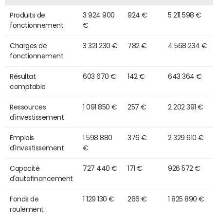
Produits de
3 924 900
924 €
5 211 598 €
fonctionnement
€
Charges de
3 321 230 €
782 €
4 568 234 €
fonctionnement
Résultat
603 670 €
142 €
643 364 €
comptable
Ressources
1 091 850 €
257 €
2 202 391 €
d'investissement
Emplois
1 598 880
376 €
2 329 610 €
d'investissement
€
Capacité
727 440 €
171 €
926 572 €
d'autofinancement
Fonds de
1 129 130 €
266 €
1 825 890 €
roulement