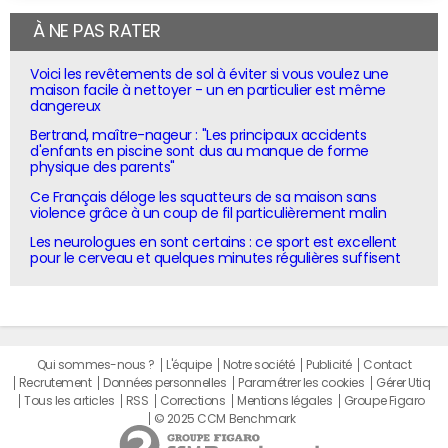
À NE PAS RATER
Voici les revêtements de sol à éviter si vous voulez une
maison facile à nettoyer - un en particulier est même
dangereux
Bertrand, maître-nageur : "Les principaux accidents
d'enfants en piscine sont dus au manque de forme
physique des parents"
Ce Français déloge les squatteurs de sa maison sans
violence grâce à un coup de fil particulièrement malin
Les neurologues en sont certains : ce sport est excellent
pour le cerveau et quelques minutes régulières suffisent
Qui sommes-nous ?
L'équipe
Notre société
Publicité
Contact
Recrutement
Données personnelles
Paramétrer les cookies
Gérer Utiq
Tous les articles
RSS
Corrections
Mentions légales
Groupe Figaro
© 2025 CCM Benchmark