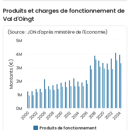
Produits et charges de fonctionnement de
Val d'Oingt
(Source : JDN d'après ministère de l'Economie)
5M
4M
Montants (€)
3M
2M
1M
0M
2010
2012
2014
2016
2018
2020
2022
2024
2000
2002
2006
2008
Produits de fonctionnement