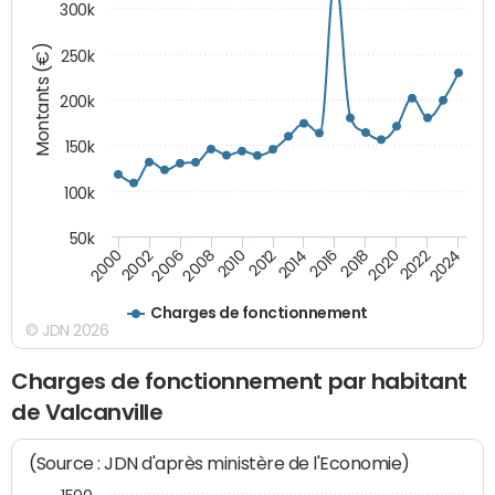
300k
Montants (€)
250k
200k
150k
100k
50k
2008
2022
2002
2018
2014
2010
2024
2006
2020
2000
2016
2012
Charges de fonctionnement
© JDN 2026
Charges de fonctionnement par habitant
de Valcanville
(Source : JDN d'après ministère de l'Economie)