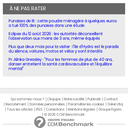
À NE PAS RATER
Punaises de lit : cette poudre ménagère à quelques euros
a tué 100% des punaises dans une étude
Eclipse du 12 août 2026 : les autorités déconseillent
l'observation aux moins de 3 ans, même équipés
Plus que deux mois pour la visiter : l'île d'Hydra est le paradis
du silence, voitures, motos et vélos y sont interdits
Pr. Alinka Greasley : "Pour les femmes de plus de 40 ans,
danser entretient la santé cardiovasculaire et l'équilibre
mental"
Qui sommes-nous ?
L'équipe
Notre société
Publicité
Contact
Recrutement
Données personnelles
Paramétrer les cookies
Gérer Utiq
Tous les articles
RSS
Corrections
Mentions légales
Groupe Figaro
© 2025 CCM Benchmark