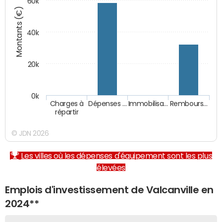
60k
Montants (€)
40k
20k
0k
Charges à
Dépenses …
Immobilisa…
Rembours…
répartir
© JDN 2026
Les villes où les dépenses d'équipement sont les plus
élevées
Emplois d'investissement de Valcanville en
2024**