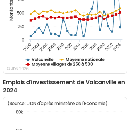
Montants (€)
500
250
0
2018
2002
2022
2008
2012
2016
2000
2020
2006
2024
2010
2014
Valcanville
Moyenne nationale
Moyenne villages de 250 à 500
© JDN 2026
Emplois d'investissement de Valcanville en
2024
(Source : JDN d'après ministère de l'Economie)
80k