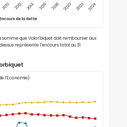
2022
2018
2014
2010
2024
2020
2016
2012
Encours de la dette
la somme que Valorbiquet doit rembourser aux
ssus représente l'encours total au 31
lorbiquet
 de l'Economie)