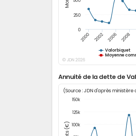
500
250
0
2000
2002
2006
2008
Valorbiquet
Moyenne commu
© JDN 2026
Annuité de la dette de Va
(Source : JDN d'après ministère
150k
125k
100k