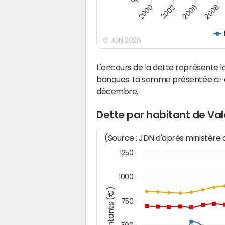
2008
2002
2006
2000
© JDN 2026
L'encours de la dette représente 
banques. La somme présentée ci-de
décembre.
Dette par habitant de Va
(Source : JDN d'après ministère
1250
1000
Montants (€)
750