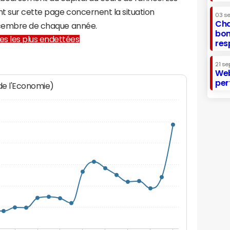
t sur cette page concernent la situation
03 s
Cha
décembre de chaque année.
bon
lles les plus endettées
res
21 se
Web
per
 de l'Economie)