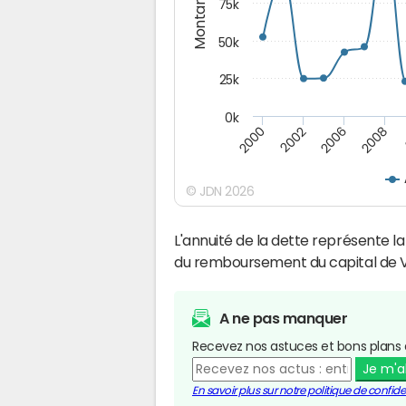
Montants (€)
75k
50k
25k
0k
2008
2000
2002
2006
© JDN 2026
L'annuité de la dette représente 
du remboursement du capital de V
A ne pas manquer
Recevez nos astuces et bons plans 
Je m'
En savoir plus sur notre politique de confiden