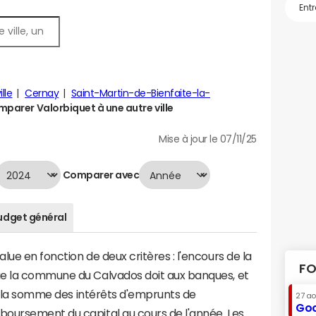
ille
Cernay
Saint-Martin-de-Bienfaite-la-
parer Valorbiquet à une autre ville
Mise à jour le 07/11/25
Comparer avec
udget général
ue en fonction de deux critères : l'encours de la
FO
ue la commune du Calvados doit aux banques, et
t à la somme des intérêts d'emprunts de
27 a
Goo
oursement du capital au cours de l'année. Les