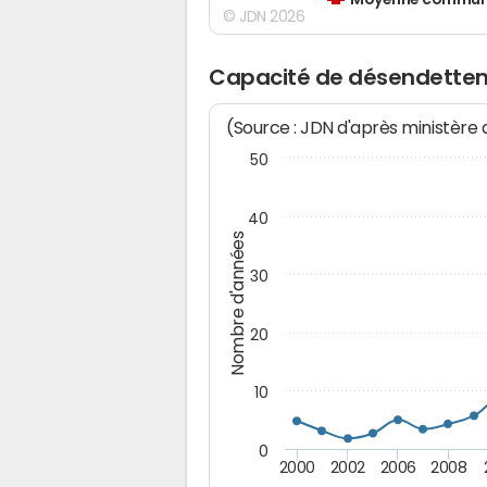
Moyenne communes
© JDN 2026
Capacité de désendettem
(Source : JDN d'après ministère
50
40
Nombre d'années
30
20
10
0
2000
2002
2006
2008