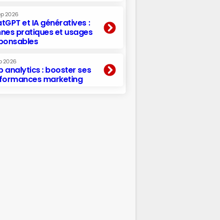
ep 2026
tGPT et IA génératives :
nes pratiques et usages
ponsables
p 2026
 analytics : booster ses
formances marketing