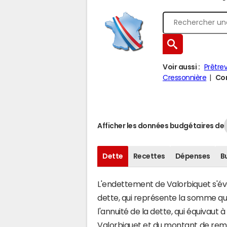
Voir aussi :
Prêtrev
Cressonnière
Com
Afficher les données budgétaires de
Dette
Recettes
Dépenses
B
L'endettement de Valorbiquet s'éval
dette, qui représente la somme q
l'annuité de la dette, qui équivau
Valorbiquet et du montant de remb