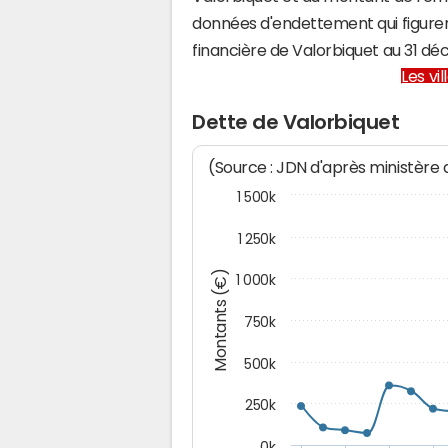
données d'endettement qui figuren
financière de Valorbiquet au 31 
Les vi
Dette de Valorbiquet
(Source : JDN d'après ministère
1 500k
1 250k
Montants (€)
1 000k
750k
500k
250k
0k