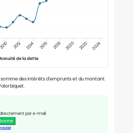
2016
2018
2010
2020
2012
2022
2014
2024
Annuité de la dette
la somme des intérêts d'emprunts et du montant
alorbiquet.
directement par e-mail.
abonne
tialité