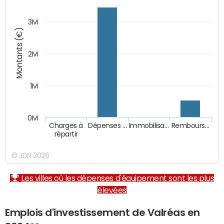
3M
Montants (€)
2M
1M
0M
Charges à
Dépenses …
Immobilisa…
Rembours…
répartir
© JDN 2026
Les villes où les dépenses d'équipement sont les plus
élevées
Emplois d'investissement de Valréas en