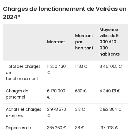
Charges de fonctionnement de Valréas en
2024*
Moyenne
Montant
villes de 5
Montant
par
000 à 10
habitant
000
habitants
Total des charges
11 250 430
1 183 €
8 401 005 €
de
€
fonctionnement
Charges de
6 178 900
650 €
4 340 121 €
personnel
€
Achats et charges
2 978 570
313 €
2 192 804 €
externes
€
Dépenses de
365 260 €
38 €
197 028 €