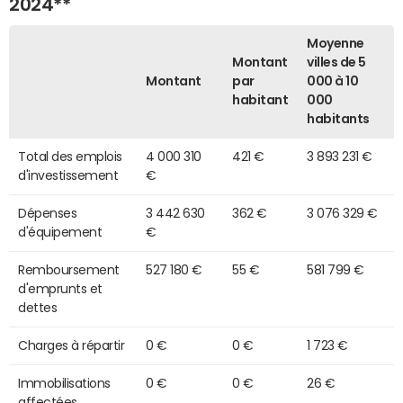
2024**
Moyenne
Montant
villes de 5
Montant
par
000 à 10
habitant
000
habitants
Total des emplois
4 000 310
421 €
3 893 231 €
d'investissement
€
Dépenses
3 442 630
362 €
3 076 329 €
d'équipement
€
Remboursement
527 180 €
55 €
581 799 €
d'emprunts et
dettes
Charges à répartir
0 €
0 €
1 723 €
Immobilisations
0 €
0 €
26 €
affectées,