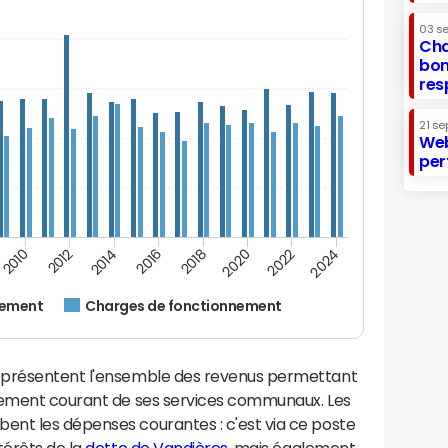
03 s
Cha
bon
res
21 se
Web
per
2014
2024
2012
2022
2010
2020
2018
2016
nement
Charges de fonctionnement
eprésentent l'ensemble des revenus permettant
nnement courant de ses services communaux. Les
nt les dépenses courantes : c'est via ce poste