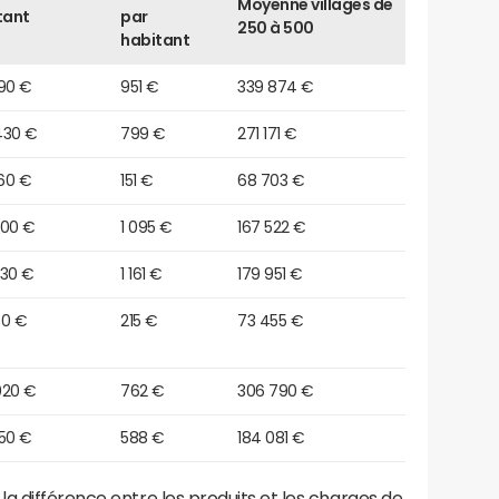
Moyenne villages de
tant
par
250 à 500
habitant
890 €
951 €
339 874 €
430 €
799 €
271 171 €
60 €
151 €
68 703 €
200 €
1 095 €
167 522 €
330 €
1 161 €
179 951 €
30 €
215 €
73 455 €
020 €
762 €
306 790 €
650 €
588 €
184 081 €
a différence entre les produits et les charges de