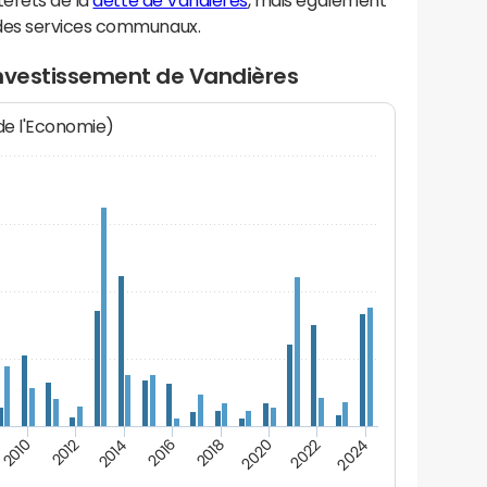
térêts de la
dette de Vandières
, mais également
des services communaux.
investissement de Vandières
 de l'Economie)
2014
2024
2012
2022
2010
2020
2018
2016