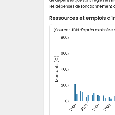
de dépenses que sont réglés les in
les dépenses de fonctionnement 
Ressources et emplois d'
(Source : JDN d'après ministère
800k
600k
Montants (€)
400k
200k
0k
2000
2008
2006
2002