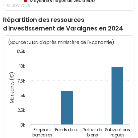
Moyenne villages de 250 à 500
© JDN 2026
Répartition des ressources
d'investissement de Varaignes en 2024
(Source : JDN d'après ministère de l'Economie)
12,5k
10k
Montants (€)
7,5k
5k
2,5k
0k
Emprunt
Fonds de c…
Retour de
Subventions
bancaires
biens
reçues