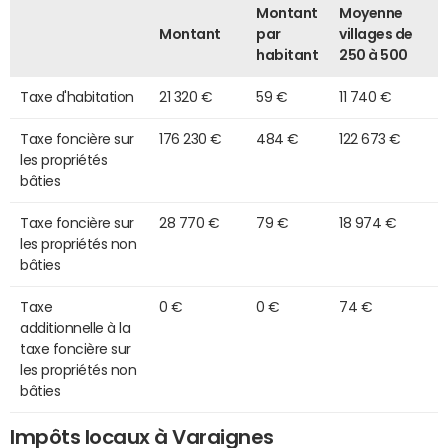
Montant
Moyenne
Montant
par
villages de
habitant
250 à 500
Taxe d'habitation
21 320 €
59 €
11 740 €
Taxe foncière sur
176 230 €
484 €
122 673 €
les propriétés
bâties
Taxe foncière sur
28 770 €
79 €
18 974 €
les propriétés non
bâties
Taxe
0 €
0 €
74 €
additionnelle à la
taxe foncière sur
les propriétés non
bâties
Impôts locaux à Varaignes