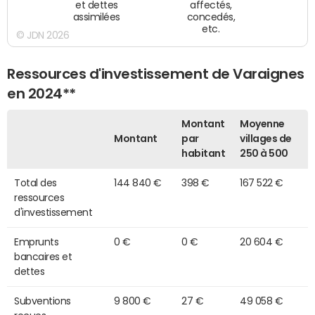
et dettes
affectés,
assimilées
concedés,
etc.
© JDN 2026
Ressources d'investissement de Varaignes
en 2024**
Montant
Moyenne
Montant
par
villages de
habitant
250 à 500
Total des
144 840 €
398 €
167 522 €
ressources
d'investissement
Emprunts
0 €
0 €
20 604 €
bancaires et
dettes
Subventions
9 800 €
27 €
49 058 €