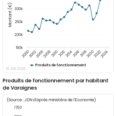
Montant (€)
300k
250k
200k
150k
2000
2022
2016
2010
2002
2024
2018
2012
2006
2020
2014
2008
Produits de fonctionnement
© JDN 2026
Produits de fonctionnement par habitant
de Varaignes
(Source : JDN d'après ministère de l'Economie)
1750