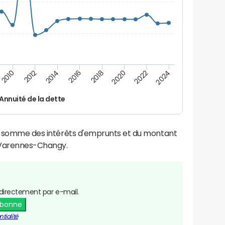
2014
2024
2012
2022
2010
2020
2018
2016
Annuité de la dette
la somme des intérêts d'emprunts et du montant
 Varennes-Changy.
directement par e-mail.
abonne
tialité