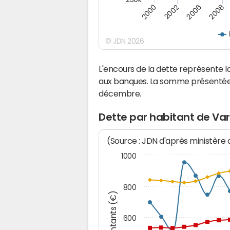
2008
2002
2006
2000
© JDN 2026
L'encours de la dette représent
aux banques. La somme présentée c
décembre.
Dette par habitant de V
(Source : JDN d'après ministère
1000
800
Montants (€)
600