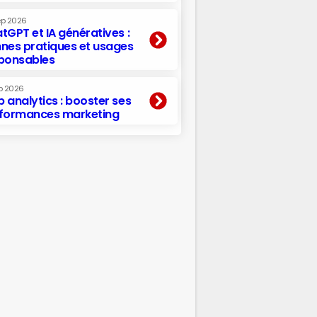
ep 2026
tGPT et IA génératives :
nes pratiques et usages
ponsables
p 2026
 analytics : booster ses
formances marketing