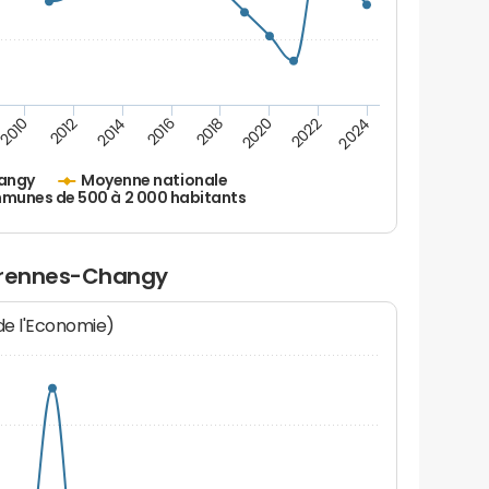
2010
2012
2014
2016
2018
2020
2022
2024
angy
Moyenne nationale
unes de 500 à 2 000 habitants
Varennes-Changy
 de l'Economie)