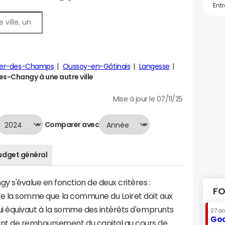
er-des-Champs
Oussoy-en-Gâtinais
Langesse
-Changy à une autre ville
Mise à jour le 07/11/25
Comparer avec
udget général
s'évalue en fonction de deux critères :
FO
nte la somme que la commune du Loiret doit aux
 qui équivaut à la somme des intérêts d'emprunts
27 a
Goo
t de remboursement du capital au cours de