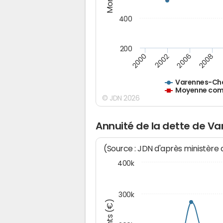
400
200
2000
2002
2006
2008
Varennes-Ch
Moyenne comm
© JDN 2026
Annuité de la dette de 
(Source : JDN d'après ministère
400k
300k