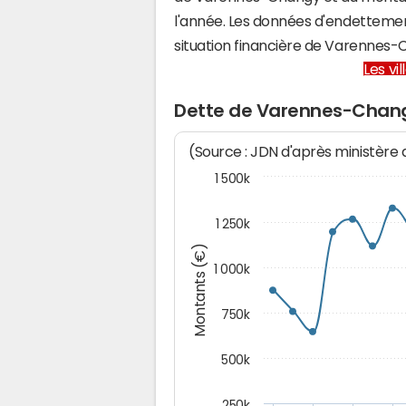
l'année. Les données d'endettemen
situation financière de Varennes
Les vi
Dette de Varennes-Chan
(Source : JDN d'après ministère
1 500k
1 250k
Montants (€)
1 000k
750k
500k
250k