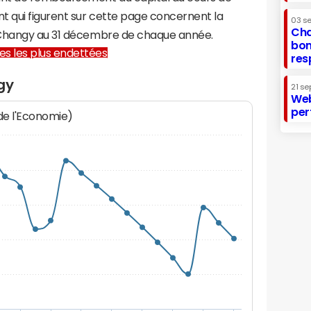
t qui figurent sur cette page concernent la
03 s
Cha
-Changy au 31 décembre de chaque année.
bon
lles les plus endettées
res
gy
21 se
Web
per
 de l'Economie)