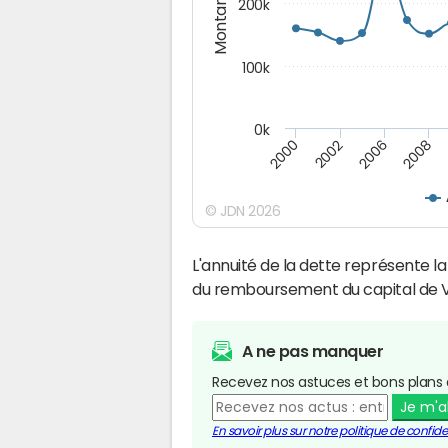
Montants (€)
200k
100k
0k
2000
2008
2006
2002
© JDN 2026
L'annuité de la dette représente 
du remboursement du capital de
A ne pas manquer
Recevez nos astuces et bons plans 
Je m'
En savoir plus sur notre politique de confiden