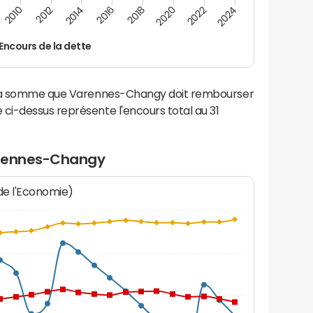
2022
2018
2014
2010
2024
2020
2016
2012
Encours de la dette
e la somme que Varennes-Changy doit rembourser
i-dessus représente l'encours total au 31
arennes-Changy
 de l'Economie)