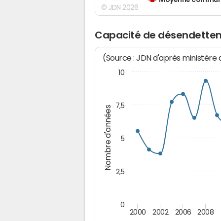
Moyenne communes
© JDN 2026
Capacité de désendette
(Source : JDN d'après ministère
10
7,5
Nombre d'années
5
2,5
0
2000
2002
2006
2008