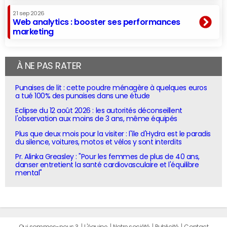
21 sep 2026
Web analytics : booster ses performances
marketing
À NE PAS RATER
Punaises de lit : cette poudre ménagère à quelques euros
a tué 100% des punaises dans une étude
Eclipse du 12 août 2026 : les autorités déconseillent
l'observation aux moins de 3 ans, même équipés
Plus que deux mois pour la visiter : l'île d'Hydra est le paradis
du silence, voitures, motos et vélos y sont interdits
Pr. Alinka Greasley : "Pour les femmes de plus de 40 ans,
danser entretient la santé cardiovasculaire et l'équilibre
mental"
Qui sommes-nous ?
L'équipe
Notre société
Publicité
Contact