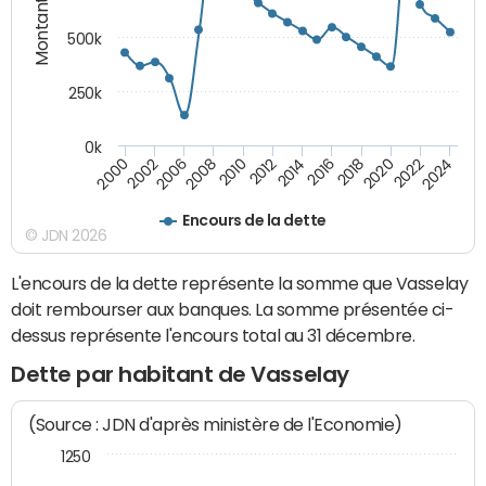
Montants (€)
500k
250k
0k
2016
2014
2012
2010
2008
2006
2002
2000
2024
2022
2020
2018
Encours de la dette
© JDN 2026
L'encours de la dette représente la somme que Vasselay
doit rembourser aux banques. La somme présentée ci-
dessus représente l'encours total au 31 décembre.
Dette par habitant de Vasselay
(Source : JDN d'après ministère de l'Economie)
1250