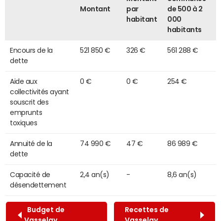
Montant
par
de 500 à 2
habitant
000
habitants
Encours de la
521 850 €
326 €
561 288 €
dette
Aide aux
0 €
0 €
254 €
collectivités ayant
souscrit des
emprunts
toxiques
Annuité de la
74 990 €
47 €
86 989 €
dette
Capacité de
2,4 an(s)
-
8,6 an(s)
désendettement
Budget de
Recettes de
Vasselay
Vasselay