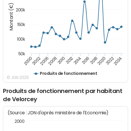
Montant (€)
200k
150k
100k
50k
2008
2022
2002
2018
2014
2010
2024
2006
2020
2000
2016
2012
Produits de fonctionnement
© JDN 2026
Produits de fonctionnement par habitant
de Velorcey
(Source : JDN d'après ministère de l'Economie)
2000