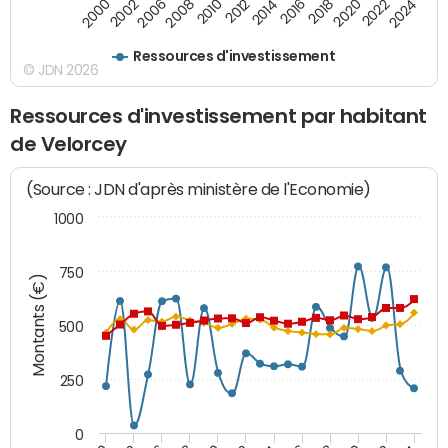
2008
2022
2002
2018
2014
2010
2024
2006
2020
2000
2016
2012
Ressources d'investissement
© JDN 2026
Ressources d'investissement par habitant
de Velorcey
(Source : JDN d'après ministère de l'Economie)
1000
750
Montants (€)
500
250
0