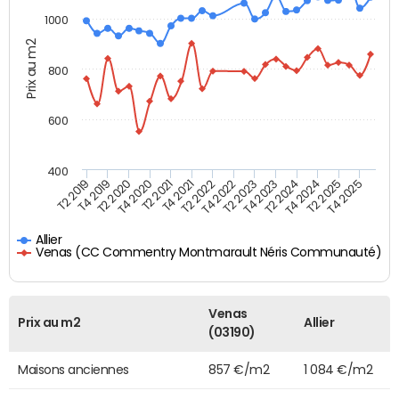
1000
Prix au m2
800
600
400
T4 2021
T2 2025
T2 2019
T4 2022
T2 2020
T4 2023
T2 2021
T4 2024
T2 2022
T4 2025
T4 2019
T2 2023
T4 2020
T2 2024
Allier
Venas (CC Commentry Montmarault Néris Communauté)
Venas
Prix au m2
Allier
(03190)
Maisons anciennes
857 €/m2
1 084 €/m2