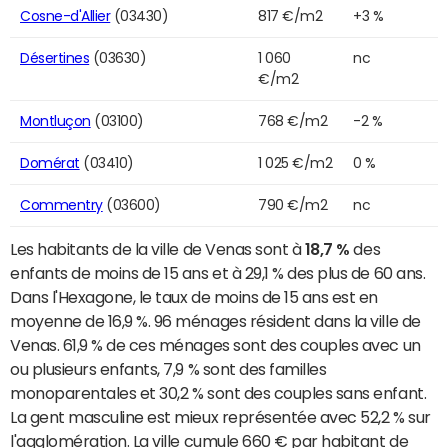
Cosne-d'Allier
(03430)
817 €/m2
+3 %
Désertines
(03630)
1 060
nc
€/m2
Montluçon
(03100)
768 €/m2
-2 %
Domérat
(03410)
1 025 €/m2
0 %
Commentry
(03600)
790 €/m2
nc
Les habitants de la ville de Venas sont à
18,7 %
des
enfants de moins de 15 ans et à 29,1 % des plus de 60 ans.
Dans l'Hexagone, le taux de moins de 15 ans est en
moyenne de 16,9 %. 96 ménages résident dans la ville de
Venas. 61,9 % de ces ménages sont des couples avec un
ou plusieurs enfants, 7,9 % sont des familles
monoparentales et 30,2 % sont des couples sans enfant.
La gent masculine est mieux représentée avec 52,2 % sur
l'agglomération. La ville cumule 660 € par habitant de