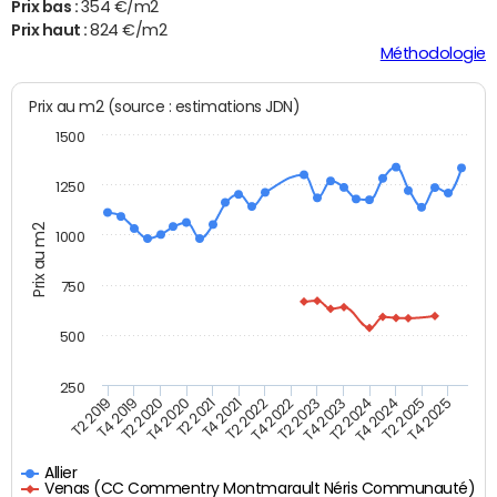
Prix bas :
354 €/m2
Prix haut :
824 €/m2
Méthodologie
Prix au m2 (source : estimations JDN)
1500
1250
Prix au m2
1000
750
500
250
T4 2021
T2 2025
T2 2019
T4 2022
T2 2020
T4 2023
T2 2021
T4 2024
T2 2022
T4 2025
T4 2019
T2 2023
T4 2020
T2 2024
Allier
Venas (CC Commentry Montmarault Néris Communauté)