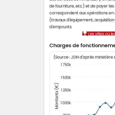
de fourniture, etc.) et de payer les
correspondent aux opérations en 
(travaux d'équipement, acquisiti
d'emprunts.
Les villes où 
Charges de fonctionneme
(Source : JDN d'après ministère
1 750k
1 500k
Montants (€)
1 250k
1 000k