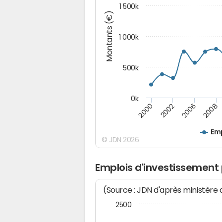
1 500k
Montants (€)
1 000k
500k
0k
2000
2002
2006
2008
Emp
© JDN 2026
Emplois d'investissement 
(Source : JDN d'après ministère
2500