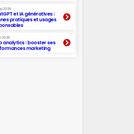
ep 2026
tGPT et IA génératives :
nes pratiques et usages
ponsables
p 2026
 analytics : booster ses
formances marketing