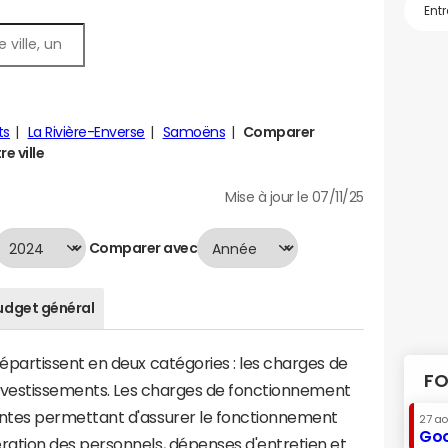
ts
La Rivière-Enverse
Samoëns
Comparer
e ville
Mise à jour le 07/11/25
Comparer avec
udget général
artissent en deux catégories : les charges de
FO
investissements. Les charges de fonctionnement
tes permettant d'assurer le fonctionnement
27 a
Goo
tion des personnels, dépenses d'entretien et