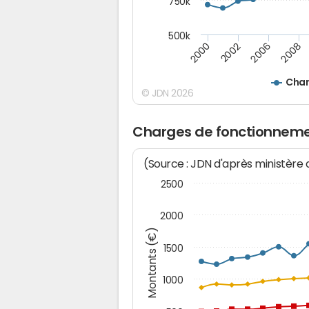
750k
500k
2008
2002
2006
2000
Char
© JDN 2026
Charges de fonctionneme
(Source : JDN d'après ministère
2500
2000
Montants (€)
1500
1000