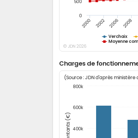
500
0
2000
2002
2006
2008
Verchaix
Moyenne comm
© JDN 2026
Charges de fonctionneme
(Source : JDN d'après ministère
800k
600k
Montants (€)
400k