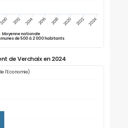
2010
2012
2014
2016
2018
2020
2022
2024
Moyenne nationale
unes de 500 à 2 000 habitants
nt de Verchaix en 2024
 de l'Economie)