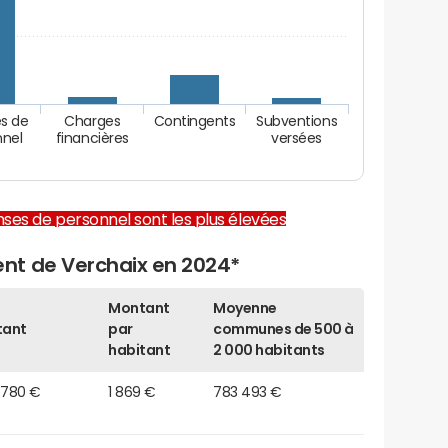
s de
Charges
Contingents
Subventions
nnel
financières
versées
enses de personnel sont les plus élevées
nt de Verchaix en 2024*
Montant
Moyenne
tant
par
communes de 500 à
habitant
2 000 habitants
 780 €
1 869 €
783 493 €