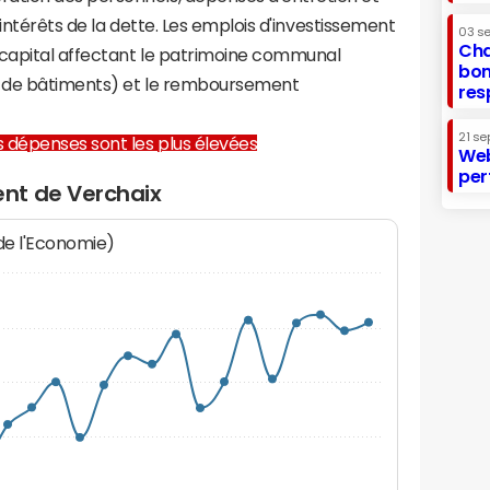
 intérêts de la dette. Les emplois d'investissement
03 s
Cha
capital affectant le patrimoine communal
bon
on de bâtiments) et le remboursement
res
21 se
les dépenses sont les plus élevées
Web
per
nt de Verchaix
 de l'Economie)