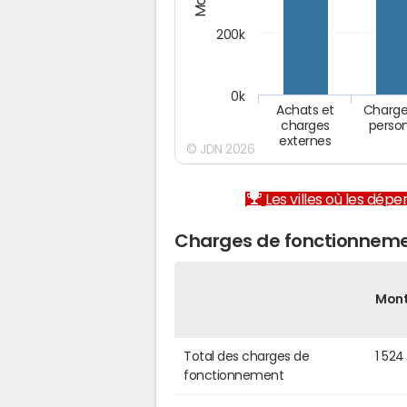
200k
0k
Achats et
Charge
charges
perso
externes
© JDN 2026
Les villes où les dép
Charges de fonctionneme
Mon
Total des charges de
1 524
fonctionnement