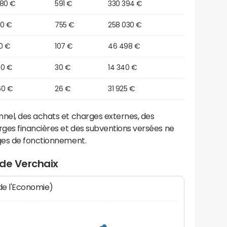
880 €
591 €
330 394 €
10 €
755 €
258 030 €
0 €
107 €
46 498 €
30 €
30 €
14 340 €
60 €
26 €
31 925 €
el, des achats et charges externes, des
ges financières et des subventions versées ne
ges de fonctionnement.
 de Verchaix
 de l'Economie)