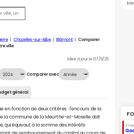
ierre
Chazelles-sur-Albe
Blâmont
Comparer
e ville
Mise à jour le 07/11/25
Comparer avec
udget général
 en fonction de deux critères : l'encours de la
FO
ue la commune de la Meurthe-et-Moselle doit
te, qui équivaut à la somme des intérêts
27 a
Goo
ntant de remboursement du capital au cours de