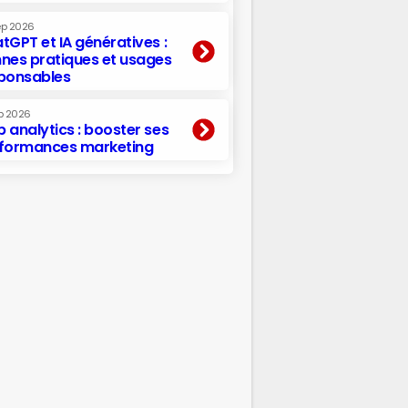
ep 2026
tGPT et IA génératives :
nes pratiques et usages
ponsables
p 2026
 analytics : booster ses
formances marketing