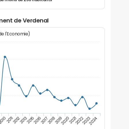
de moins de 250 habitants
ment de Verdenal
 de l'Economie)
2017
2018
2019
2020
2021
2010
2022
2011
2023
2012
2024
2013
2015
2016