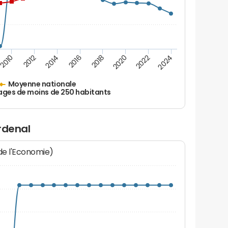
2010
2012
2014
2016
2018
2020
2022
2024
Moyenne nationale
ages de moins de 250 habitants
rdenal
 de l'Economie)