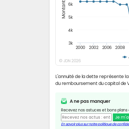
Montants (€)
6k
5k
4k
3k
2000
2002
2006
2008
© JDN 2026
L'annuité de la dette représente 
du remboursement du capital de V
A ne pas manquer
Recevez nos astuces et bons plans 
Je m'
En savoir plus sur notre politique de confiden