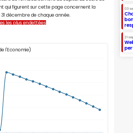
t qui figurent sur cette page concernent la
03 s
Cha
au 31 décembre de chaque année.
bon
lles les plus endettées
res
21 se
Web
per
 de l'Economie)