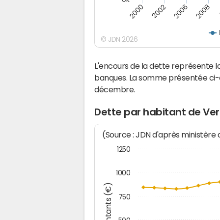
2008
2000
2002
2006
© JDN 2026
L'encours de la dette représente
banques. La somme présentée ci-de
décembre.
Dette par habitant de Ve
(Source : JDN d'après ministère
1250
1000
Montants (€)
750