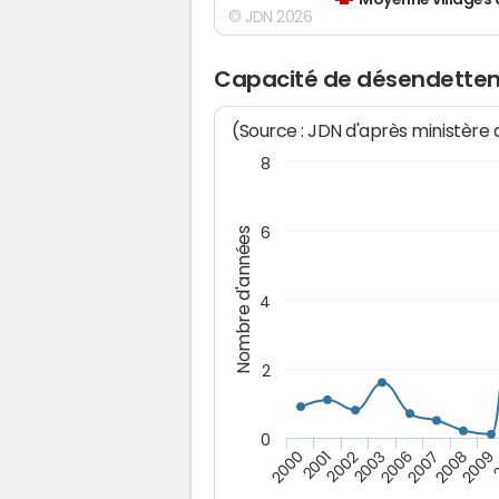
Moyenne villages 
© JDN 2026
Capacité de désendette
(Source : JDN d'après ministère
8
6
Nombre d'années
4
2
0
2003
2006
2007
2008
2009
2000
2001
2002