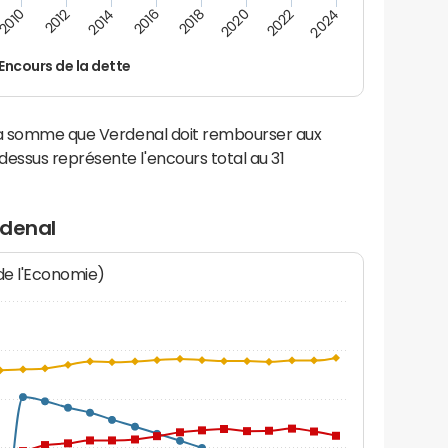
2016
2018
2010
2020
2012
2022
2014
2024
Encours de la dette
 la somme que Verdenal doit rembourser aux
ssus représente l'encours total au 31
rdenal
 de l'Economie)