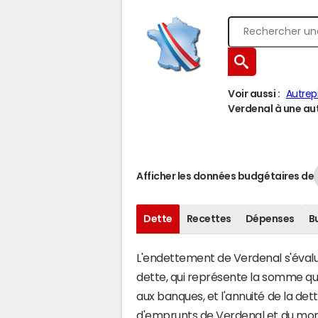
Voir aussi :
Autrep
Verdenal à une autr
Afficher les données budgétaires de
Dette
Recettes
Dépenses
B
L'endettement de Verdenal s'évalue
dette, qui représente la somme q
aux banques, et l'annuité de la det
d'emprunts de Verdenal et du mo