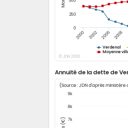
500
250
0
2000
2002
2006
2008
Verdenal
Moyenne vill
© JDN 2026
Annuité de la dette de Ve
(Source : JDN d'après ministère
9k
8k
7k