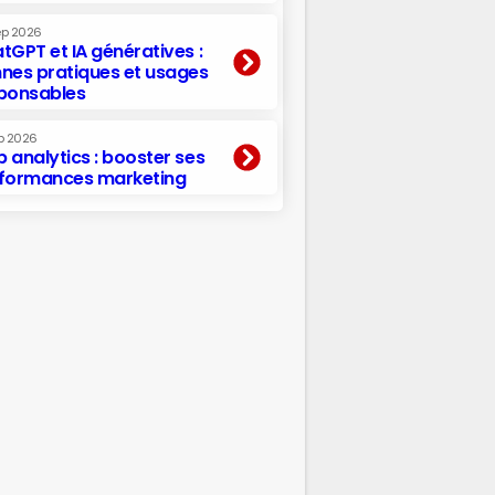
ep 2026
tGPT et IA génératives :
nes pratiques et usages
ponsables
p 2026
 analytics : booster ses
formances marketing