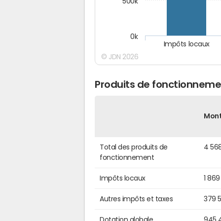
500k
0k
Impôts locaux
© JDN 2026
Produits de fonctionnemen
Mon
Total des produits de
4 56
fonctionnement
Impôts locaux
1 869
Autres impôts et taxes
379 
Dotation globale
945 