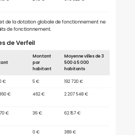
et de la dotation globale de fonctionnement ne
its de fonctionnement.
s de Verfeil
Montant
Moyenne villes de 3
tant
par
500 à 5 000
habitant
habitants
0 €
5 €
192 720 €
 360 €
462 €
2 207 548 €
870 €
36 €
62 157 €
0 €
389 €