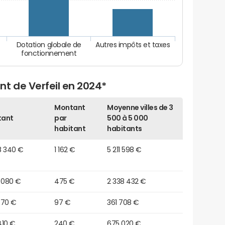
Dotation globale de
Autres impôts et taxes
fonctionnement
t de Verfeil en 2024*
Montant
Moyenne villes de 3
tant
par
500 à 5 000
habitant
habitants
8 340 €
1 162 €
5 211 598 €
 080 €
475 €
2 338 432 €
570 €
97 €
361 708 €
410 €
240 €
675 020 €