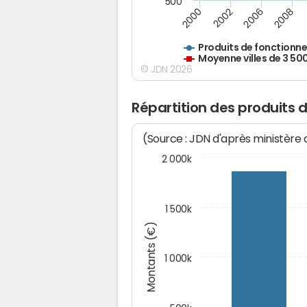
500
2000
2002
2006
2008
Produits de fonctionn
Moyenne villes de 3 50
© JDN 2026
Répartition des produits 
(Source : JDN d'après ministère
2 000k
1 500k
Montants (€)
1 000k