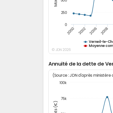
500
250
0
2000
2002
2006
2008
Verneil-le-Ch
Moyenne comm
© JDN 2026
Annuité de la dette de Ver
(Source : JDN d'après ministère
100k
75k