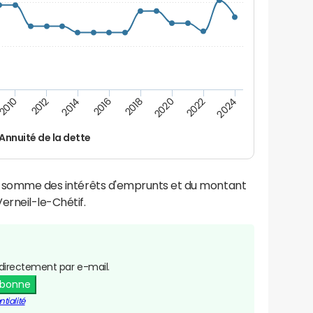
2016
2018
2010
2020
2012
2022
2014
2024
Annuité de la dette
la somme des intérêts d'emprunts et du montant
rneil-le-Chétif.
directement par e-mail.
abonne
tialité