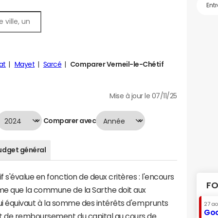
at
Mayet
Sarcé
Comparer Verneil-le-Chétif
Mise à jour le 07/11/25
Comparer avec
udget général
s'évalue en fonction de deux critères : l'encours
FO
mme que la commune de la Sarthe doit aux
 qui équivaut à la somme des intérêts d'emprunts
27 a
Goo
nt de remboursement du capital au cours de