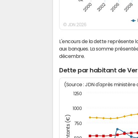
2000
2008
2006
2002
© JDN 2026
L'encours de la dette représente 
aux banques. La somme présentée c
décembre.
Dette par habitant de Ver
(Source : JDN d'après ministère
1250
1000
Montants (€)
750