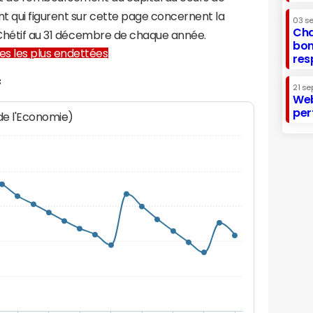
t qui figurent sur cette page concernent la
03 s
Cha
e-Chétif au 31 décembre de chaque année.
bon
lles les plus endettées
res
f
21 se
Web
per
 de l'Economie)