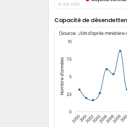
Moyenne communes
© JDN 2026
Capacité de désendettem
(Source : JDN d'après ministère
10
7,5
Nombre d'années
5
2,5
0
2000
2001
2002
2003
2006
2008
2009
201