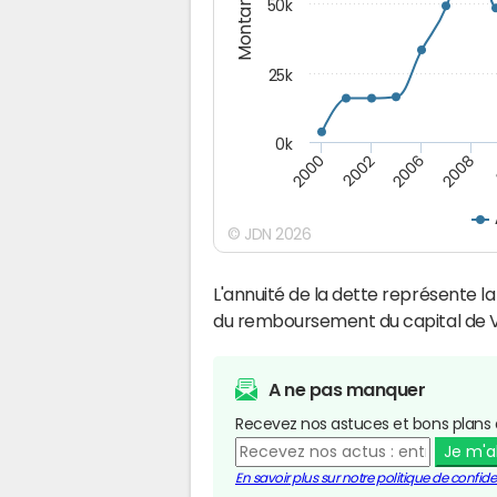
Montants (€)
50k
25k
0k
2008
2000
2002
2006
© JDN 2026
L'annuité de la dette représente 
du remboursement du capital de Ve
A ne pas manquer
Recevez nos astuces et bons plans 
Je m'
En savoir plus sur notre politique de confiden