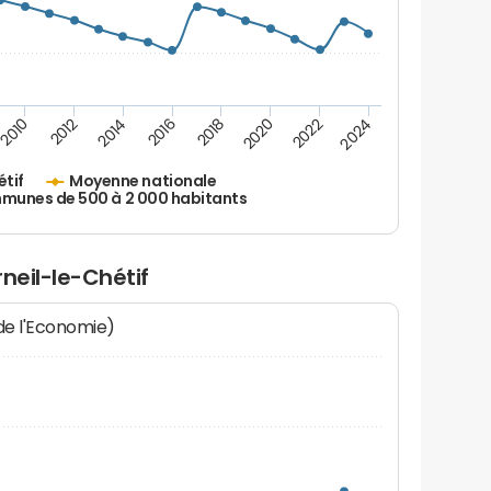
2010
2012
2014
2016
2018
2020
2022
2024
étif
Moyenne nationale
unes de 500 à 2 000 habitants
neil-le-Chétif
 de l'Economie)