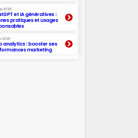
ep 2026
tGPT et IA génératives :
nes pratiques et usages
ponsables
p 2026
 analytics : booster ses
formances marketing