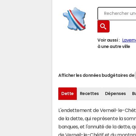
Voir aussi :
Lavern
à une autre ville
Afficher les données budgétaires de
Dette
Recettes
Dépenses
B
L'endettement de Verneil-le-Chétif 
de la dette, qui représente la so
banques, et l'annuité de la dette,
de Verneil-le-Chétif et du monta