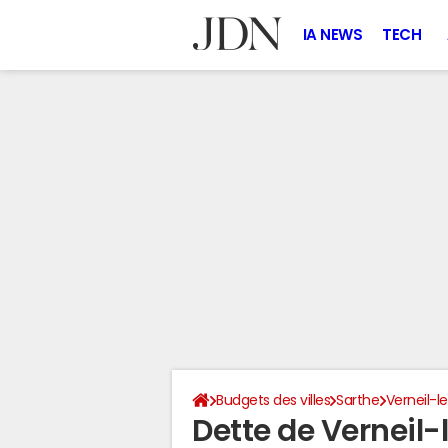
IA NEWS
TECH
Budgets des villes
Sarthe
Verneil-l
Dette de Verneil-