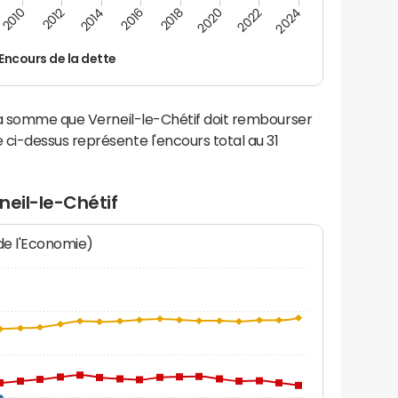
2014
2024
2012
2022
2010
2020
2018
2016
Encours de la dette
la somme que Verneil-le-Chétif doit rembourser
i-dessus représente l'encours total au 31
neil-le-Chétif
 de l'Economie)