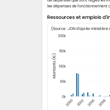
de dépenses que sont réglés les in
les dépenses de fonctionnement 
Ressources et emplois d'i
(Source : JDN d'après ministère
200k
150k
Montants (€)
100k
50k
0k
2008
2006
2002
2000