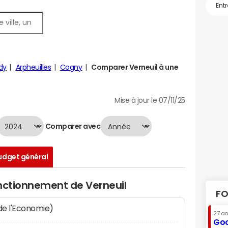
dy
Arpheuilles
Cogny
Comparer Verneuil à une
Mise à jour le 07/11/25
Comparer avec
udget général
onctionnement de Verneuil
FO
 de l'Economie)
27 a
Goo