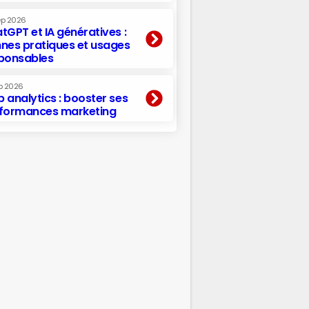
ep 2026
tGPT et IA génératives :
nes pratiques et usages
ponsables
p 2026
 analytics : booster ses
formances marketing