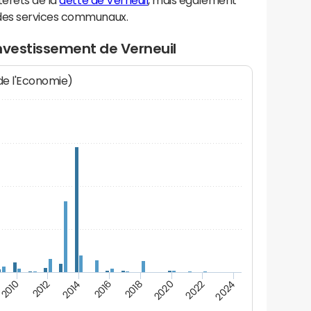
térêts de la
dette de Verneuil
, mais également
des services communaux.
nvestissement de Verneuil
 de l'Economie)
2024
2022
2020
2018
2016
2014
2012
2010