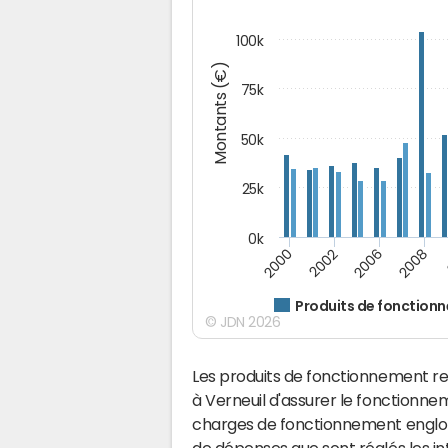
100k
Montants (€)
75k
50k
25k
0k
2008
2000
2002
2006
Produits de fonction
© JDN 2026
Les produits de fonctionnement r
à Verneuil d'assurer le fonctionn
charges de fonctionnement englobe