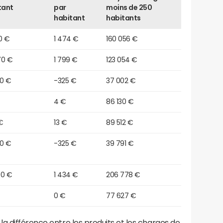
tant
par
moins de 250
habitant
habitants
0 €
1 474 €
160 056 €
70 €
1 799 €
123 054 €
90 €
-325 €
37 002 €
4 €
86 130 €
€
13 €
89 512 €
90 €
-325 €
39 791 €
00 €
1 434 €
206 778 €
0 €
77 627 €
a différence entre les produits et les charges de