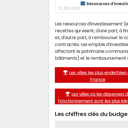
Ressources d'invest
© JDN 2026
Les ressources d'investissement (e
recettes qui visent, d'une part, à f
et, d'autre part, à rembourser le
contractés. Les emplois d'investi
affectant le patrimoine communal 
bâtiments) et le remboursement 
Les villes les plus endettées
France
Les villes où les dépenses 
fonctionnement sont les plus él
Les chiffres clés du budge