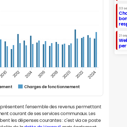
03 s
Cha
bon
res
21 se
Web
per
2016
2018
2010
2020
2012
2022
2014
2024
nement
Charges de fonctionnement
eprésentent l'ensemble des revenus permettant
ement courant de ses services communaux. Les
nt les dépenses courantes : c'est via ce poste