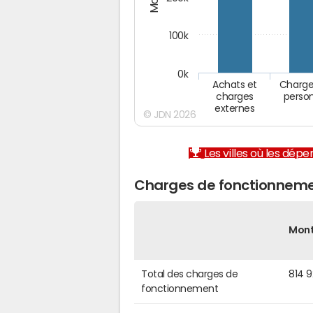
100k
0k
Achats et
Charge
charges
perso
externes
© JDN 2026
Les villes où les dép
Charges de fonctionneme
Mon
Total des charges de
814 
fonctionnement