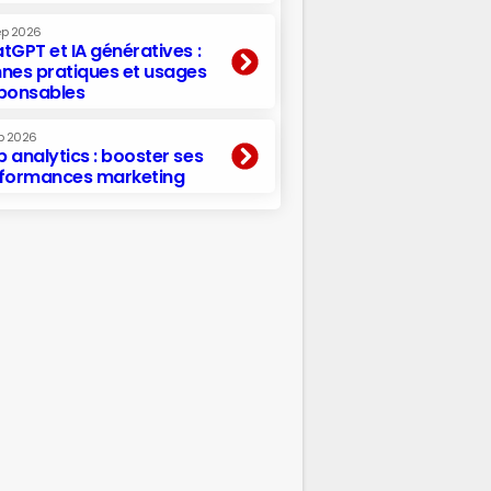
ep 2026
tGPT et IA génératives :
nes pratiques et usages
ponsables
p 2026
 analytics : booster ses
formances marketing