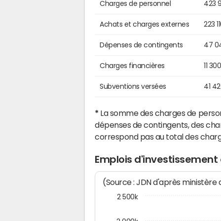
Charges de personnel
423 
Achats et charges externes
223 1
Dépenses de contingents
47 0
Charges financières
11 30
Subventions versées
41 4
*
La somme des charges de personn
dépenses de contingents, des char
correspond pas au total des char
Emplois d'investissement
(Source : JDN d'après ministère
2 500k