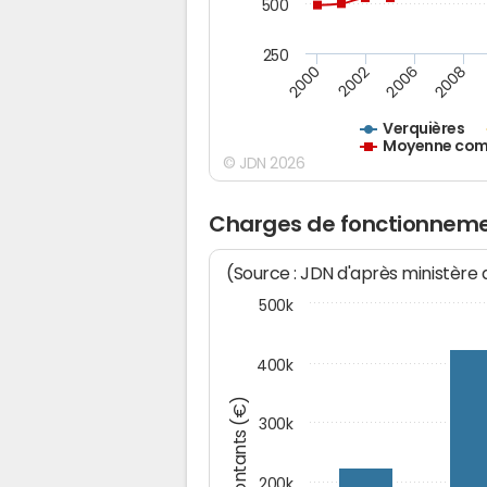
500
250
2000
2002
2006
2008
Verquières
Moyenne comm
© JDN 2026
Charges de fonctionneme
(Source : JDN d'après ministère
500k
400k
Montants (€)
300k
200k