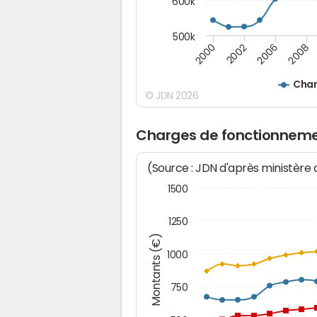
600k
500k
2008
2002
2006
2000
Char
© JDN 2026
Charges de fonctionneme
(Source : JDN d'après ministère
1500
1250
Montants (€)
1000
750