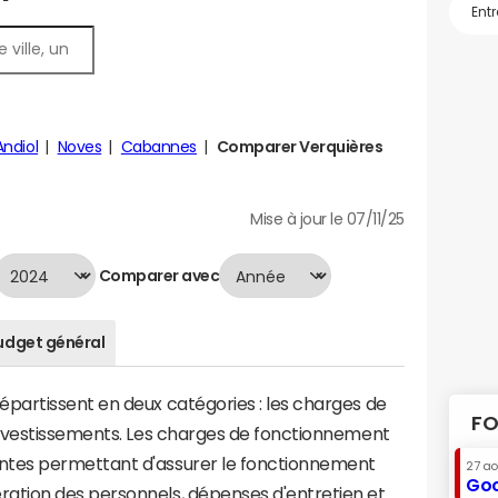
Andiol
Noves
Cabannes
Comparer Verquières
Mise à jour le 07/11/25
Comparer avec
udget général
artissent en deux catégories : les charges de
FO
investissements. Les charges de fonctionnement
tes permettant d'assurer le fonctionnement
27 a
Goo
tion des personnels, dépenses d'entretien et