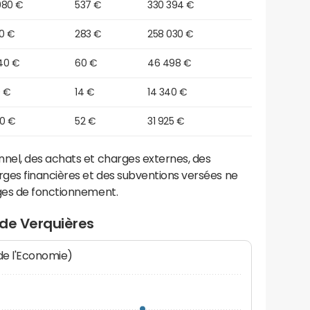
980 €
537 €
330 394 €
10 €
283 €
258 030 €
40 €
60 €
46 498 €
0 €
14 €
14 340 €
20 €
52 €
31 925 €
el, des achats et charges externes, des
ges financières et des subventions versées ne
ges de fonctionnement.
 de Verquières
 de l'Economie)