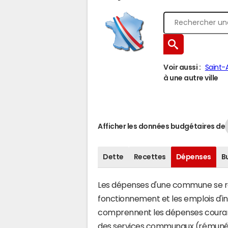
Voir aussi :
Saint-
à une autre ville
Afficher les données budgétaires de
Dette
Recettes
Dépenses
B
Les dépenses d'une commune se rép
fonctionnement et les emplois d'
comprennent les dépenses couran
des services communaux (rémunéra