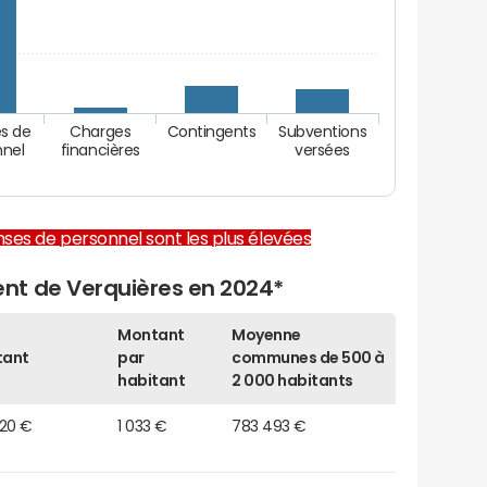
s de
Charges
Contingents
Subventions
nnel
financières
versées
enses de personnel sont les plus élevées
nt de Verquières en 2024*
Montant
Moyenne
tant
par
communes de 500 à
habitant
2 000 habitants
920 €
1 033 €
783 493 €