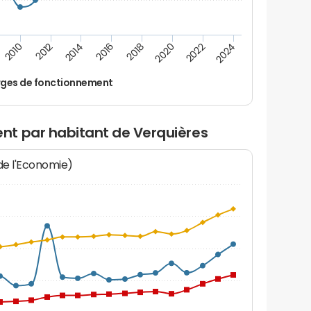
2022
2018
2014
2010
2024
2020
2016
2012
ges de fonctionnement
nt par habitant de Verquières
 de l'Economie)