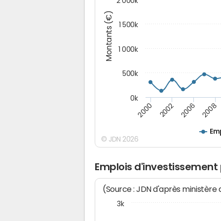
2 000k
Montants (€)
1 500k
1 000k
500k
0k
2000
2002
2006
2008
Emp
© JDN 2026
Emplois d'investissement
(Source : JDN d'après ministère
3k