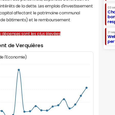
 intérêts de la dette. Les emplois d'investissement
03 s
Cha
capital affectant le patrimoine communal
bon
on de bâtiments) et le remboursement
res
21 se
les dépenses sont les plus élevées
Web
per
nt de Verquières
 de l'Economie)