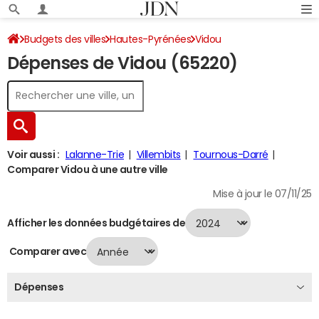
Budgets des villes
Hautes-Pyrénées
Vidou
Dépenses de Vidou (65220)
Dépenses 2024
Voir aussi :
Lalanne-Trie
Villembits
Tournous-Darré
Comparer Vidou à une autre ville
Mise à jour le 07/11/25
Afficher les données budgétaires de
Comparer avec
Dépenses