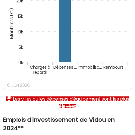
20k
Montants (€)
15k
10k
5k
0k
Charges à
Dépenses …
Immobilisa…
Rembours…
répartir
© JDN 2026
Les villes où les dépenses d'équipement sont les plus
élevées
Emplois d'investissement de Vidou en
2024**