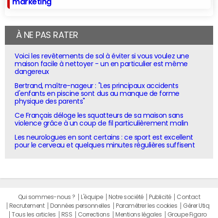
marketing
À NE PAS RATER
Voici les revêtements de sol à éviter si vous voulez une
maison facile à nettoyer - un en particulier est même
dangereux
Bertrand, maître-nageur : "Les principaux accidents
d'enfants en piscine sont dus au manque de forme
physique des parents"
Ce Français déloge les squatteurs de sa maison sans
violence grâce à un coup de fil particulièrement malin
Les neurologues en sont certains : ce sport est excellent
pour le cerveau et quelques minutes régulières suffisent
Qui sommes-nous ?
L'équipe
Notre société
Publicité
Contact
Recrutement
Données personnelles
Paramétrer les cookies
Gérer Utiq
Tous les articles
RSS
Corrections
Mentions légales
Groupe Figaro