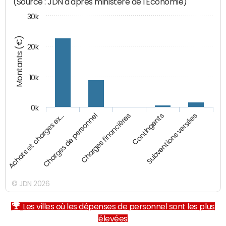
(Source : JDN d'après ministère de l'Economie)
30k
Montants (€)
20k
10k
0k
Achats et charges ex…
Charges de personnel
Charges financières
Contingents
Subventions versées
© JDN 2026
Les villes où les dépenses de personnel sont les plus
élevées