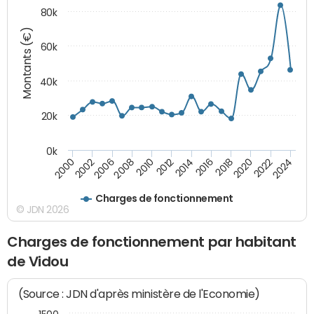
80k
Montants (€)
60k
40k
20k
0k
2024
2002
2010
2016
2022
2000
2008
2014
2020
2006
2012
2018
Charges de fonctionnement
© JDN 2026
Charges de fonctionnement par habitant
de Vidou
(Source : JDN d'après ministère de l'Economie)