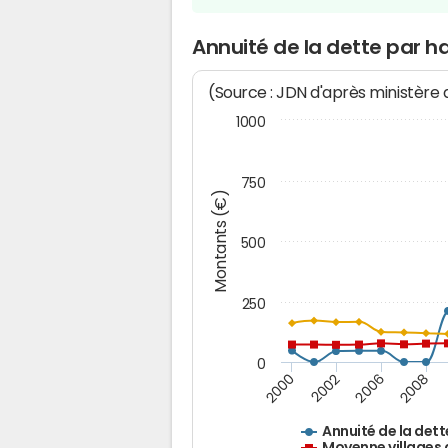
Annuité de la dette par ha
(Source : JDN d'après ministère
1000
750
Montants (€)
500
250
0
2000
2002
2006
2008
Annuité de la dett