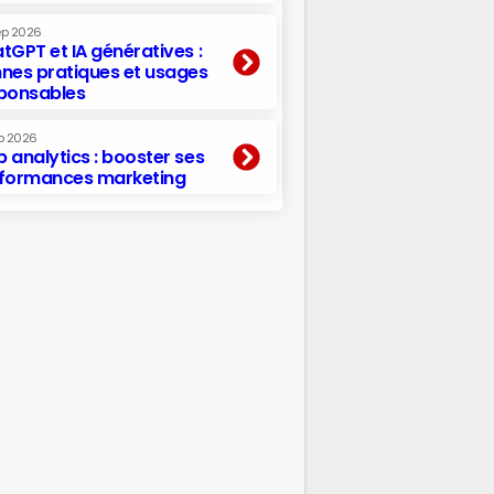
ep 2026
tGPT et IA génératives :
nes pratiques et usages
ponsables
p 2026
 analytics : booster ses
formances marketing