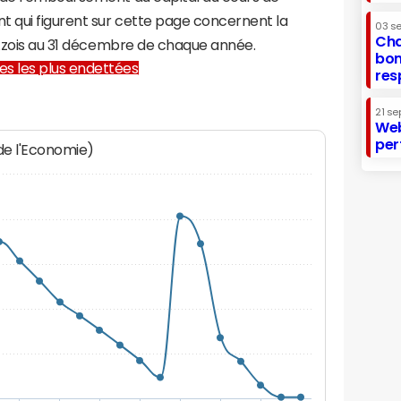
t qui figurent sur cette page concernent la
03 s
Cha
-Azois au 31 décembre de chaque année.
bon
lles les plus endettées
res
21 se
Web
per
 de l'Economie)