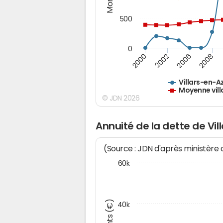
500
0
2000
2002
2006
2008
Villars-en-A
Moyenne vill
© JDN 2026
Annuité de la dette de Vil
(Source : JDN d'après ministère
60k
40k