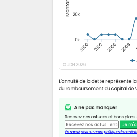
Montants (€)
20k
0k
2008
2006
2002
2000
© JDN 2026
L'annuité de la dette représente 
du remboursement du capital de Vi
A ne pas manquer
Recevez nos astuces et bons plans 
Je m'
En savoir plus sur notre politique de confiden