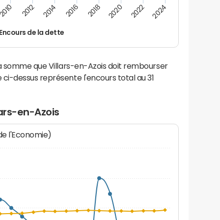
2016
2018
2010
2020
2012
2022
2014
2024
Encours de la dette
la somme que Villars-en-Azois doit rembourser
i-dessus représente l'encours total au 31
lars-en-Azois
 de l'Economie)