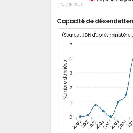
Moyenne villages 
© JDN 2026
Capacité de désendetteme
(Source : JDN d'après ministère
5
4
Nombre d'années
3
2
1
0
2008
2002
201
2007
2001
2009
2003
2000