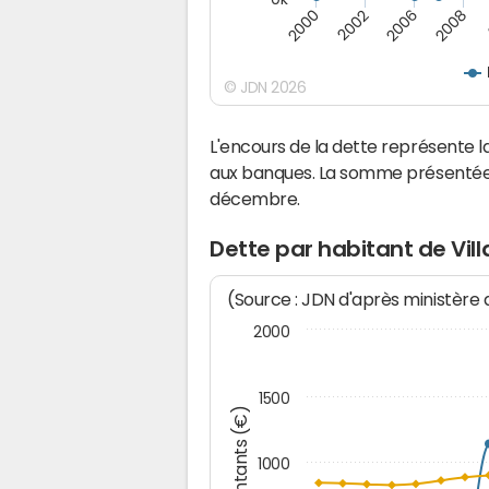
2008
2000
2002
2006
© JDN 2026
L'encours de la dette représente 
aux banques. La somme présentée c
décembre.
Dette par habitant de Vil
(Source : JDN d'après ministère
2000
1500
Montants (€)
1000