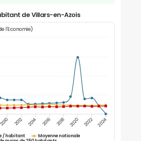
bitant de Villars-en-Azois
 de l'Economie)
2010
2012
2014
2016
2018
2020
2022
2024
e / habitant
Moyenne nationale