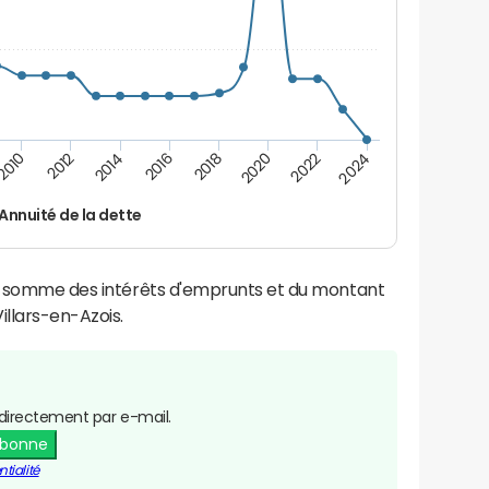
2016
2014
2012
2010
2024
2022
2020
2018
Annuité de la dette
la somme des intérêts d'emprunts et du montant
llars-en-Azois.
directement par e-mail.
abonne
tialité