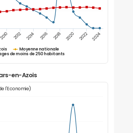
2010
2012
2014
2016
2018
2020
2022
2024
zois
Moyenne nationale
ages de moins de 250 habitants
lars-en-Azois
 de l'Economie)