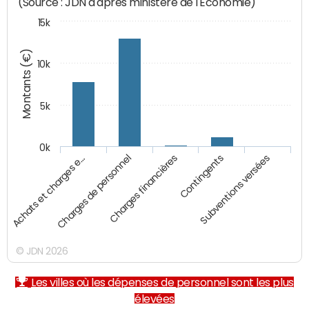
(Source : JDN d'après ministère de l'Economie)
15k
Montants (€)
10k
5k
0k
Charges financières
Contingents
Subventions versées
Achats et charges e…
Charges de personnel
© JDN 2026
Les villes où les dépenses de personnel sont les plus
élevées