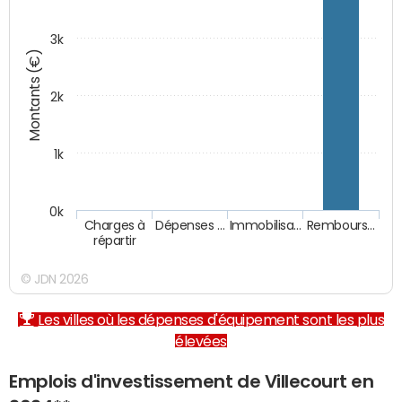
3k
Montants (€)
2k
1k
0k
Charges à
Dépenses …
Immobilisa…
Rembours…
répartir
© JDN 2026
Les villes où les dépenses d'équipement sont les plus
élevées
Emplois d'investissement de Villecourt en