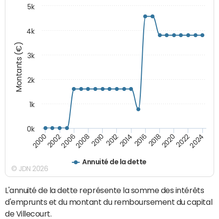
5k
4k
Montants (€)
3k
2k
1k
0k
2016
2014
2012
2010
2008
2006
2002
2000
2024
2022
2020
2018
Annuité de la dette
© JDN 2026
L'annuité de la dette représente la somme des intérêts
d'emprunts et du montant du remboursement du capital
de Villecourt.