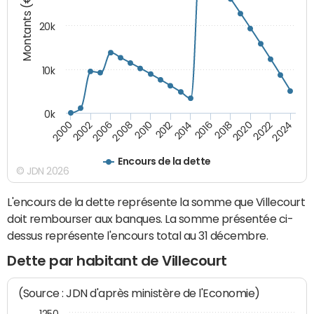
Montants (€)
20k
10k
0k
2020
2010
2016
2006
2022
2012
2000
2018
2008
2024
2014
2002
Encours de la dette
© JDN 2026
L'encours de la dette représente la somme que Villecourt
doit rembourser aux banques. La somme présentée ci-
dessus représente l'encours total au 31 décembre.
Dette par habitant de Villecourt
(Source : JDN d'après ministère de l'Economie)
1250