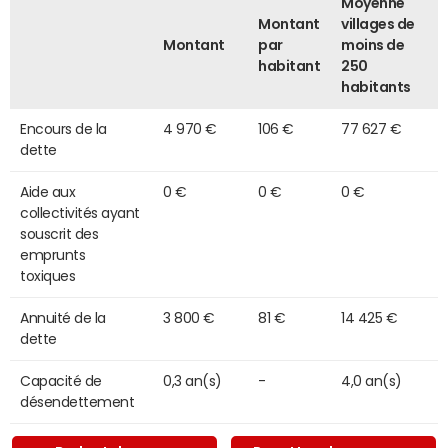
Moyenne
Montant
villages de
Montant
par
moins de
habitant
250
habitants
Encours de la
4 970 €
106 €
77 627 €
dette
Aide aux
0 €
0 €
0 €
collectivités ayant
souscrit des
emprunts
toxiques
Annuité de la
3 800 €
81 €
14 425 €
dette
Capacité de
0,3 an(s)
-
4,0 an(s)
désendettement