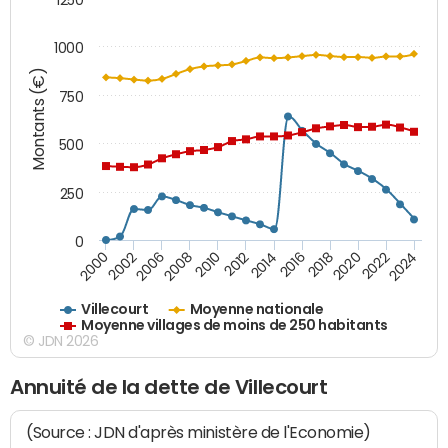
1000
Montants (€)
750
500
250
0
2018
2002
2022
2008
2012
2016
2000
2020
2006
2024
2010
2014
Villecourt
Moyenne nationale
Moyenne villages de moins de 250 habitants
© JDN 2026
Annuité de la dette de Villecourt
(Source : JDN d'après ministère de l'Economie)