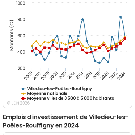
1000
800
Montants (€)
600
400
200
2018
2002
2022
2008
2012
2016
2000
2020
2006
2024
2010
2014
Villedieu-les-Poêles-Rouffigny
Moyenne nationale
Moyenne villes de 3 500 à 5 000 habitants
© JDN 2026
Emplois d'investissement de Villedieu-les-
Poêles-Rouffigny en 2024