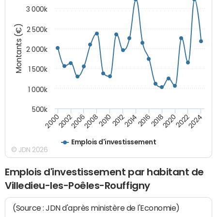
3 000k
Montants (€)
2 500k
2 000k
1 500k
1 000k
500k
2014
2008
2000
2024
2018
2012
2006
2022
2016
2010
2002
2020
Emplois d'investissement
© JDN 2026
Emplois d'investissement par habitant de
Villedieu-les-Poêles-Rouffigny
(Source : JDN d'après ministère de l'Economie)