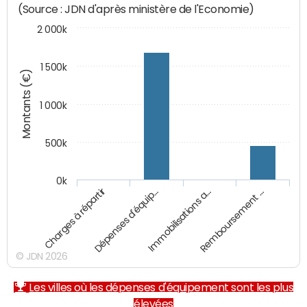
(Source : JDN d'après ministère de l'Economie)
2 000k
1 500k
Montants (€)
1 000k
500k
0k
Charges à répartir
Dépenses d'équip…
Immobilisations a…
Remboursement …
© JDN 2026
Les villes où les dépenses d'équipement sont les plus
élevées