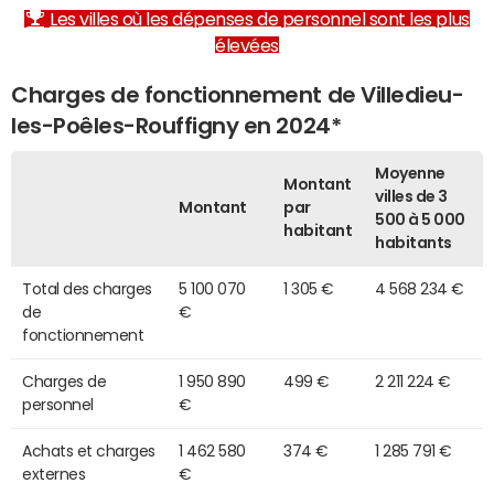
Les villes où les dépenses de personnel sont les plus
élevées
Charges de fonctionnement de Villedieu-
les-Poêles-Rouffigny en 2024*
Moyenne
Montant
villes de 3
Montant
par
500 à 5 000
habitant
habitants
Total des charges
5 100 070
1 305 €
4 568 234 €
de
€
fonctionnement
Charges de
1 950 890
499 €
2 211 224 €
personnel
€
Achats et charges
1 462 580
374 €
1 285 791 €
externes
€