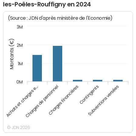
les-Poêles-Rouffigny en 2024
(Source : JDN d'après ministère de l'Economie)
3M
Montants (€)
2M
1M
0M
Charges financières
Subventions versées
Charges de personnel
Contingents
Achats et charges e…
© JDN 2026