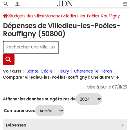
Budgets des villes
Manche
Villedieu-les-Poêles-Rouffigny
Dépenses de Villedieu-les-Poêles-
Dépenses 2024
Rouffigny (50800)
Voir aussi :
Sainte-Cécile
Fleury
Chérencé-le-Héron
Comparer Villedieu-les-Poêles-Rouffigny à une autre ville
Mise à jour le 07/11/25
Afficher les données budgétaires de
Comparer avec
Dépenses