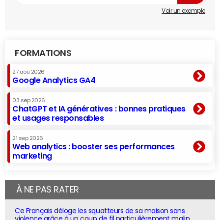
Voir un exemple
FORMATIONS
27 aoû 2026
Google Analytics GA4
03 sep 2026
ChatGPT et IA génératives : bonnes pratiques
et usages responsables
21 sep 2026
Web analytics : booster ses performances
marketing
À NE PAS RATER
Ce Français déloge les squatteurs de sa maison sans
violence grâce à un coup de fil particulièrement malin