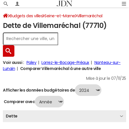
Budgets des villes
Seine-et-Marne
Villemaréchal
Dette de Villemaréchal (77710)
Dette au 31/12/2024
Voir aussi :
Paley
Lorrez-le-Bocage-Préaux
Nanteau-sur-
Lunain
Comparer Villemaréchal à une autre ville
Mise à jour le 07/11/25
Afficher les données budgétaires de
Comparer avec
Dette