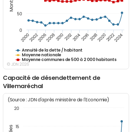
50
0
2014
2008
2000
2024
2018
2012
2006
2022
2016
2010
2002
2020
Annuité de la dette / habitant
Moyenne nationale
Moyenne communes de 500 à 2 000 habitants
© JDN 2026
Capacité de désendettement de
Villemaréchal
(Source : JDN d'après ministère de l'Economie)
20
15