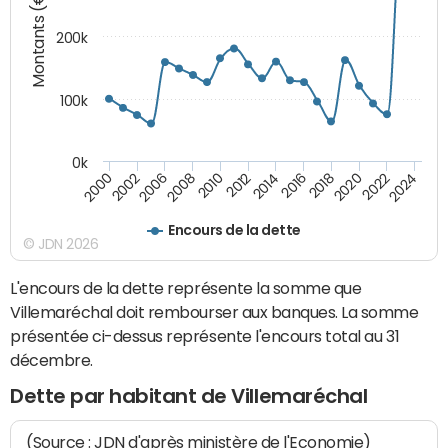
Montants (€)
200k
100k
0k
2000
2022
2016
2010
2002
2024
2018
2012
2006
2020
2014
2008
Encours de la dette
© JDN 2026
L'encours de la dette représente la somme que
Villemaréchal doit rembourser aux banques. La somme
présentée ci-dessus représente l'encours total au 31
décembre.
Dette par habitant de Villemaréchal
(Source : JDN d'après ministère de l'Economie)