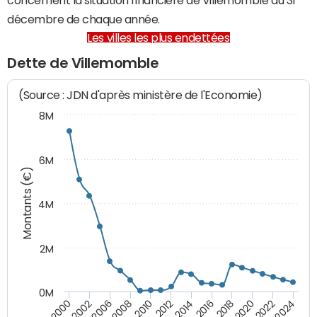
décembre de chaque année.
Les villes les plus endettées
Dette de Villemomble
(Source : JDN d'après ministère de l'Economie)
8M
6M
Montants (€)
4M
2M
0M
2010
2012
2014
2016
2018
2020
2022
2024
2000
2002
2006
2008