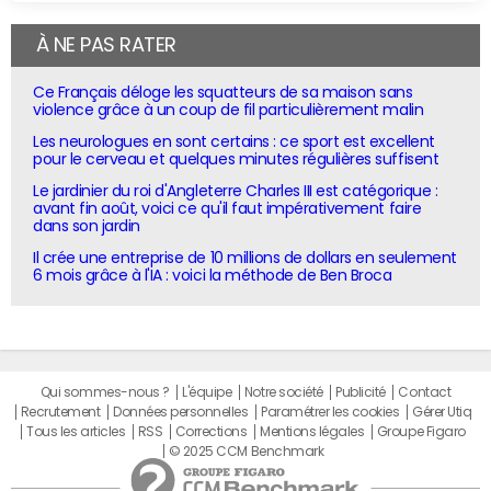
À NE PAS RATER
Ce Français déloge les squatteurs de sa maison sans
violence grâce à un coup de fil particulièrement malin
Les neurologues en sont certains : ce sport est excellent
pour le cerveau et quelques minutes régulières suffisent
Le jardinier du roi d'Angleterre Charles III est catégorique :
avant fin août, voici ce qu'il faut impérativement faire
dans son jardin
Il crée une entreprise de 10 millions de dollars en seulement
6 mois grâce à l'IA : voici la méthode de Ben Broca
Qui sommes-nous ?
L'équipe
Notre société
Publicité
Contact
Recrutement
Données personnelles
Paramétrer les cookies
Gérer Utiq
Tous les articles
RSS
Corrections
Mentions légales
Groupe Figaro
© 2025 CCM Benchmark