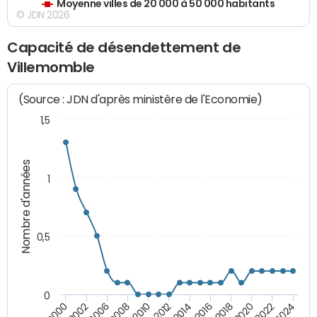
Moyenne villes de 20 000 à 50 000 habitants
© JDN 2026
Capacité de désendettement de
Villemomble
(Source : JDN d'après ministère de l'Economie)
1,5
Nombre d'années
1
0,5
0
2016
2014
2012
2010
2008
2006
2002
2000
2024
2022
2020
2018