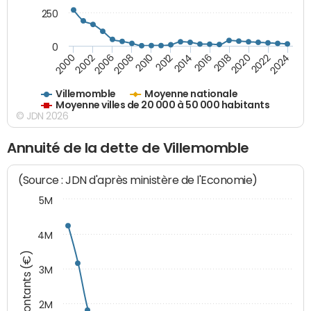
250
0
2018
2002
2022
2008
2012
2016
2000
2020
2006
2024
2010
2014
Villemomble
Moyenne nationale
Moyenne villes de 20 000 à 50 000 habitants
© JDN 2026
Annuité de la dette de Villemomble
(Source : JDN d'après ministère de l'Economie)
5M
4M
Montants (€)
3M
2M