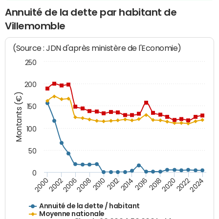
Annuité de la dette par habitant de
Villemomble
(Source : JDN d'après ministère de l'Economie)
250
200
Montants (€)
150
100
50
0
2014
2008
2000
2024
2018
2012
2006
2022
2016
2010
2002
2020
Annuité de la dette / habitant
Moyenne nationale