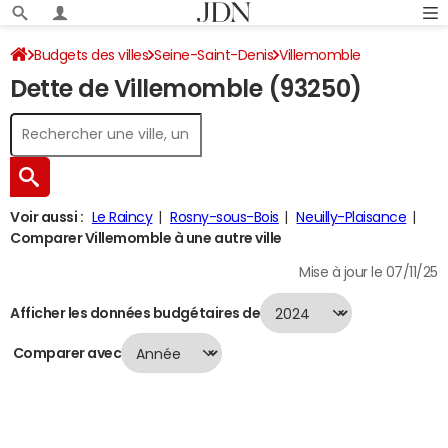
Budgets des villes
Seine-Saint-Denis
Villemomble
Dette de Villemomble (93250)
Dette au 31/12/2024
Voir aussi :
Le Raincy
Rosny-sous-Bois
Neuilly-Plaisance
Comparer Villemomble à une autre ville
Mise à jour le 07/11/25
Afficher les données budgétaires de
Comparer avec