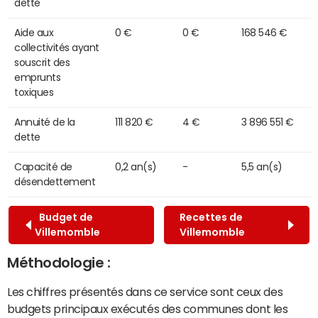
dette
Aide aux
0 €
0 €
168 546 €
collectivités ayant
souscrit des
emprunts
toxiques
Annuité de la
111 820 €
4 €
3 896 551 €
dette
Capacité de
0,2 an(s)
-
5,5 an(s)
désendettement
Budget de
Recettes de
Villemomble
Villemomble
Méthodologie :
Les chiffres présentés dans ce service sont ceux des
budgets principaux exécutés des communes dont les