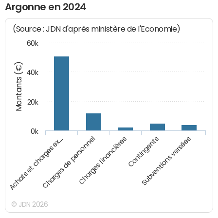
Argonne en 2024
(Source : JDN d'après ministère de l'Economie)
60k
Montants (€)
40k
20k
0k
Charges financières
Achats et charges ex…
Contingents
Charges de personnel
Subventions versées
© JDN 2026