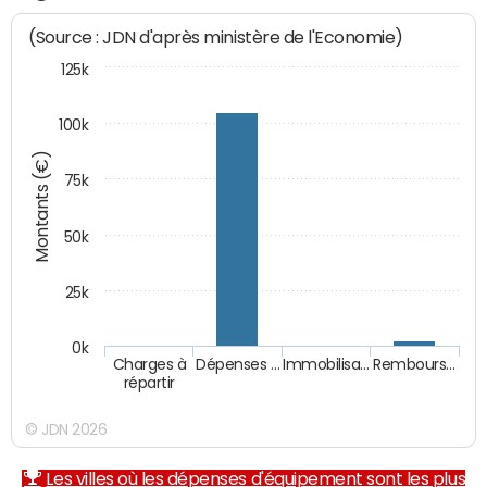
(Source : JDN d'après ministère de l'Economie)
125k
100k
Montants (€)
75k
50k
25k
0k
Charges à
Dépenses …
Immobilisa…
Rembours…
répartir
© JDN 2026
Les villes où les dépenses d'équipement sont les plus