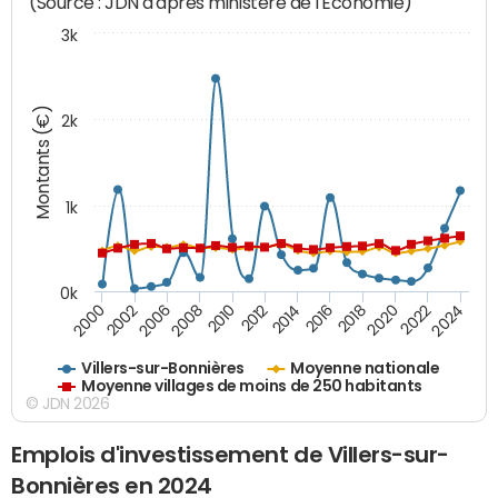
(Source : JDN d'après ministère de l'Economie)
3k
Montants (€)
2k
1k
0k
2006
2000
2024
2020
2016
2012
2008
2002
2022
2018
2014
2010
Villers-sur-Bonnières
Moyenne nationale
Moyenne villages de moins de 250 habitants
© JDN 2026
Emplois d'investissement de Villers-sur-
Bonnières en 2024