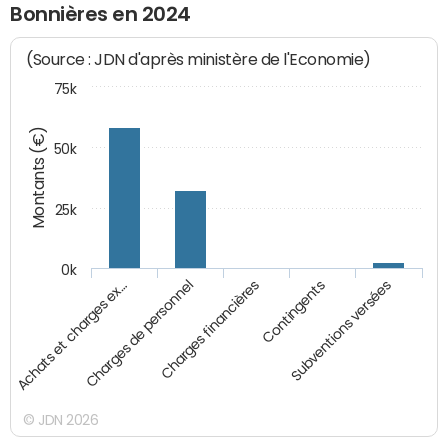
Bonnières en 2024
(Source : JDN d'après ministère de l'Economie)
75k
Montants (€)
50k
25k
0k
Achats et charges ex…
Charges de personnel
Charges financières
Contingents
Subventions versées
© JDN 2026