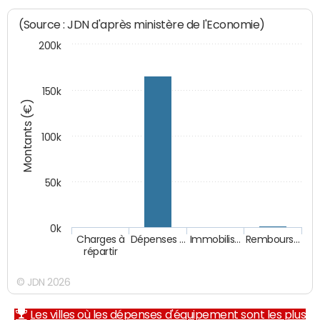
(Source : JDN d'après ministère de l'Economie)
200k
150k
Montants (€)
100k
50k
0k
Charges à
Dépenses …
Immobilis…
Rembours…
répartir
© JDN 2026
Les villes où les dépenses d'équipement sont les plus