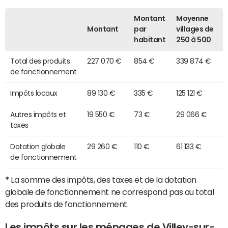
Montant
Moyenne
Montant
par
villages de
habitant
250 à 500
Total des produits
227 070 €
854 €
339 874 €
de fonctionnement
Impôts locaux
89 130 €
335 €
125 121 €
Autres impôts et
19 550 €
73 €
29 066 €
taxes
Dotation globale
29 260 €
110 €
61 133 €
de fonctionnement
*
La somme des impôts, des taxes et de la dotation
globale de fonctionnement ne correspond pas au total
des produits de fonctionnement.
Les impôts sur les ménages de Villey-sur-