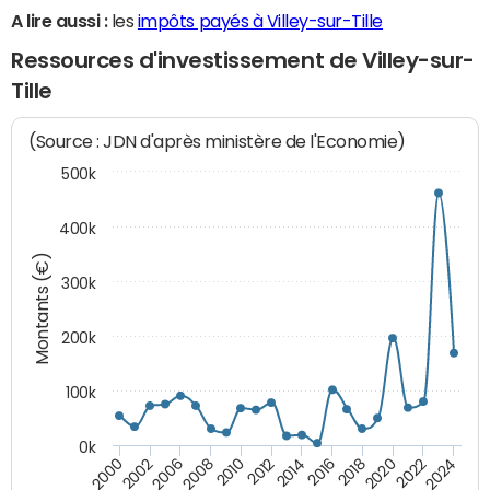
A lire aussi :
les
impôts payés à Villey-sur-Tille
Ressources d'investissement de Villey-sur-
Tille
(Source : JDN d'après ministère de l'Economie)
500k
400k
Montants (€)
300k
200k
100k
0k
2000
2022
2016
2010
2002
2024
2018
2012
2006
2020
2014
2008