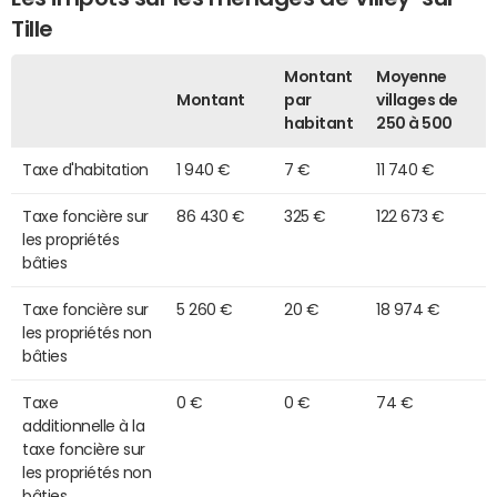
Tille
Montant
Moyenne
Montant
par
villages de
habitant
250 à 500
Taxe d'habitation
1 940 €
7 €
11 740 €
Taxe foncière sur
86 430 €
325 €
122 673 €
les propriétés
bâties
Taxe foncière sur
5 260 €
20 €
18 974 €
les propriétés non
bâties
Taxe
0 €
0 €
74 €
additionnelle à la
taxe foncière sur
les propriétés non
bâties