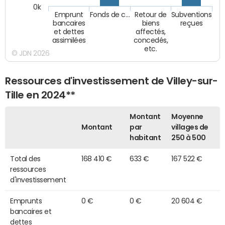
0k
Emprunt
Fonds de c…
Retour de
Subventions
bancaires
biens
reçues
et dettes
affectés,
assimilées
concedés,
etc.
© JDN 2026
Ressources d'investissement de Villey-sur-
Tille en 2024**
Montant
Moyenne
Montant
par
villages de
habitant
250 à 500
Total des
168 410 €
633 €
167 522 €
ressources
d'investissement
Emprunts
0 €
0 €
20 604 €
bancaires et
dettes