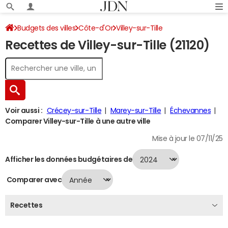
Budgets des villes
Côte-d'Or
Villey-sur-Tille
Recettes de Villey-sur-Tille (21120)
Recettes 2024
Voir aussi :
Crécey-sur-Tille
Marey-sur-Tille
Échevannes
Comparer Villey-sur-Tille à une autre ville
Mise à jour le 07/11/25
Afficher les données budgétaires de
Comparer avec
Recettes