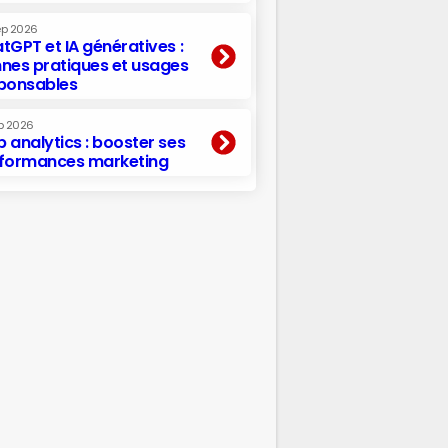
ep 2026
tGPT et IA génératives :
nes pratiques et usages
ponsables
p 2026
 analytics : booster ses
formances marketing