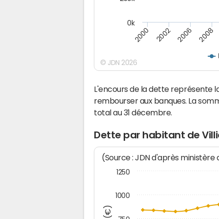
0k
2008
2002
2006
2000
© JDN 2026
L'encours de la dette représente l
rembourser aux banques. La somm
total au 31 décembre.
Dette par habitant de Vill
(Source : JDN d'après ministère
1250
1000