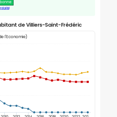
abonne
tialité
bitant de Villiers-Saint-Frédéric
 de l'Economie)
2010
2012
2014
2016
2018
2020
2022
202…