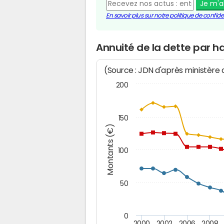
Je m'
En savoir plus sur notre politique de confiden
Annuité de la dette par ha
(Source : JDN d'après ministère
200
150
Montants (€)
100
50
0
2000
2002
2006
2008