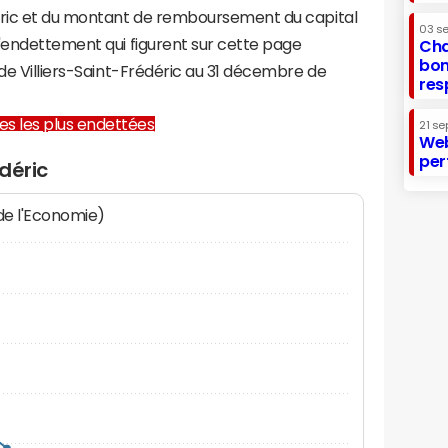
déric et du montant de remboursement du capital
03 s
d'endettement qui figurent sur cette page
Cha
bon
 de Villiers-Saint-Frédéric au 31 décembre de
res
lles les plus endettées
21 se
Web
per
édéric
 de l'Economie)