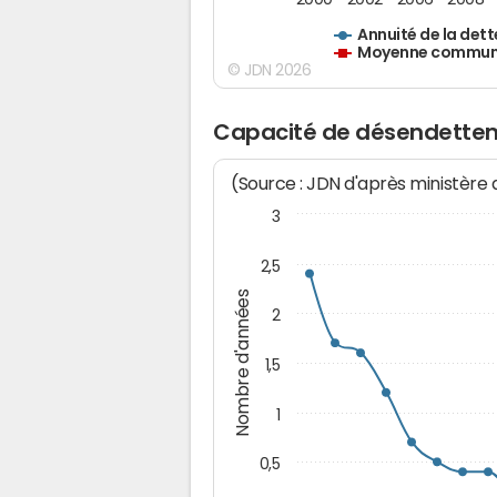
Annuité de la dett
Moyenne communes
© JDN 2026
Capacité de désendetteme
(Source : JDN d'après ministère
3
2,5
Nombre d'années
2
1,5
1
0,5