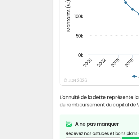
Montants (€)
100k
50k
0k
2008
2006
2002
2000
© JDN 2026
L'annuité de la dette représente 
du remboursement du capital de Vil
A ne pas manquer
Recevez nos astuces et bons plans 