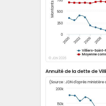
Montants (€)
750
500
250
0
2000
2002
2006
2008
Villiers-Saint-
Moyenne commu
© JDN 2026
Annuité de la dette de Vil
(Source : JDN d'après ministère
200k
150k