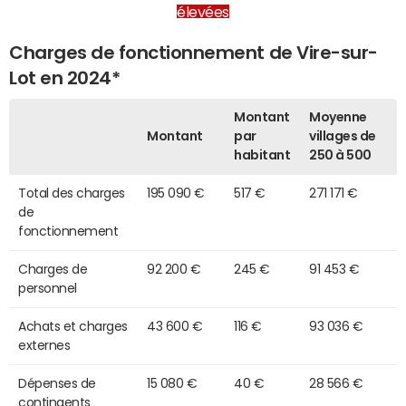
élevées
Charges de fonctionnement de Vire-sur-
Lot en 2024*
Montant
Moyenne
Montant
par
villages de
habitant
250 à 500
Total des charges
195 090 €
517 €
271 171 €
de
fonctionnement
Charges de
92 200 €
245 €
91 453 €
personnel
Achats et charges
43 600 €
116 €
93 036 €
externes
Dépenses de
15 080 €
40 €
28 566 €
contingents