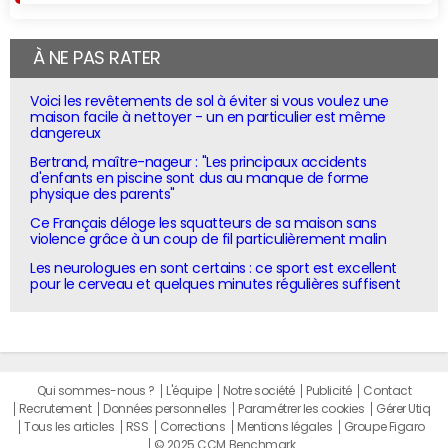
À NE PAS RATER
Voici les revêtements de sol à éviter si vous voulez une
maison facile à nettoyer - un en particulier est même
dangereux
Bertrand, maître-nageur : "Les principaux accidents
d'enfants en piscine sont dus au manque de forme
physique des parents"
Ce Français déloge les squatteurs de sa maison sans
violence grâce à un coup de fil particulièrement malin
Les neurologues en sont certains : ce sport est excellent
pour le cerveau et quelques minutes régulières suffisent
Qui sommes-nous ?
L'équipe
Notre société
Publicité
Contact
Recrutement
Données personnelles
Paramétrer les cookies
Gérer Utiq
Tous les articles
RSS
Corrections
Mentions légales
Groupe Figaro
© 2025 CCM Benchmark