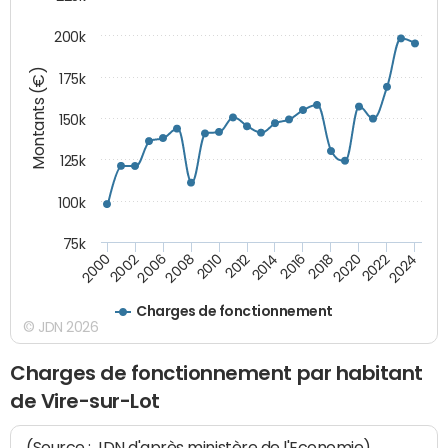
200k
Montants (€)
175k
150k
125k
100k
75k
2008
2022
2002
2018
2014
2010
2024
2006
2020
2000
2016
2012
Charges de fonctionnement
© JDN 2026
Charges de fonctionnement par habitant
de Vire-sur-Lot
(Source : JDN d'après ministère de l'Economie)