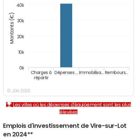
40k
Montants (€)
30k
20k
10k
0k
Charges à
Dépenses …
Immobilisa…
Rembours…
répartir
© JDN 2026
Les villes où les dépenses d'équipement sont les plus
élevées
Emplois d'investissement de Vire-sur-Lot
en 2024**