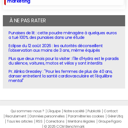
marketing
À NE PAS RATER
Punaises de lit : cette poudre ménagère à quelques euros
a tué 100% des punaises dans une étude
Eclipse du 12 août 2026 : les autorités déconseillent
l'observation aux moins de 3 ans, même équipés
Plus que deux mois pour la visiter : l'île d'Hydra est le paradis
du silence, voitures, motos et vélos y sont interdits
Pr. Alinka Greasley : "Pour les femmes de plus de 40 ans,
danser entretient la santé cardiovasculaire et l'équilibre
mental"
Qui sommes-nous ?
L'équipe
Notre société
Publicité
Contact
Recrutement
Données personnelles
Paramétrer les cookies
Gérer Utiq
Tous les articles
RSS
Corrections
Mentions légales
Groupe Figaro
© 2025 CCM Benchmark