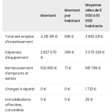
Moyenne
Montant
villes de 5
Montant
par
000 à 10
habitant
000
habitants
Total des emplois
4 215 310 €
595 €
3 893 231 €
d'investissement
Dépenses
2 827 570
399 €
3 076 329 €
d'équipement
€
Remboursement
502 850 €
71 €
581 799 €
d'emprunts et
dettes
Charges à répartir
0 €
0 €
1 723 €
Immobilisations
0 €
0 €
26 €
affectées,
concédées