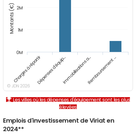
Montants (€)
2M
1M
0M
Charges à répartir
Dépenses d'équip…
Immobilisations a…
Remboursement …
© JDN 2026
Les villes où les dépenses d'équipement sont les plus
élevées
Emplois d'investissement de Viriat en
2024**