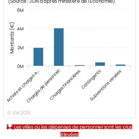
(Source : JDN d'après ministère de l'Economie)
6M
Montants (€)
4M
2M
0M
Charges financières
Charges de personnel
Achats et charges e…
Subventions versées
Contingents
© JDN 2026
Les villes où les dépenses de personnel sont les plus
élevées