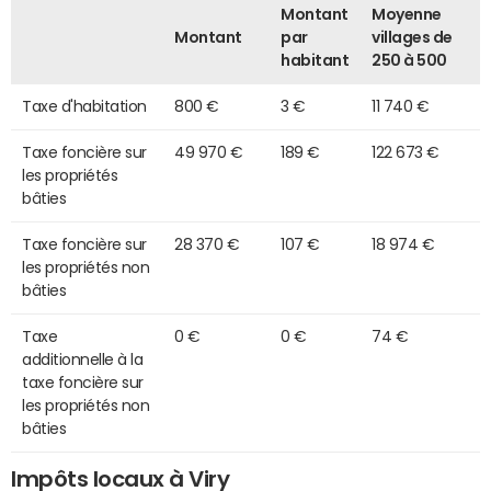
Montant
Moyenne
Montant
par
villages de
habitant
250 à 500
Taxe d'habitation
800 €
3 €
11 740 €
Taxe foncière sur
49 970 €
189 €
122 673 €
les propriétés
bâties
Taxe foncière sur
28 370 €
107 €
18 974 €
les propriétés non
bâties
Taxe
0 €
0 €
74 €
additionnelle à la
taxe foncière sur
les propriétés non
bâties
Impôts locaux à Viry