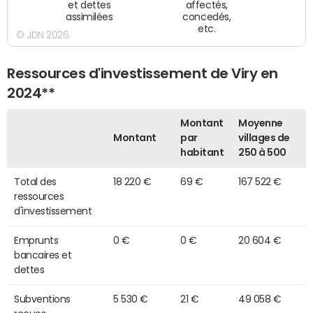
et dettes
affectés,
assimilées
concedés,
etc.
© JDN 2026
Ressources d'investissement de Viry en
2024**
Montant
Moyenne
Montant
par
villages de
habitant
250 à 500
Total des
18 220 €
69 €
167 522 €
ressources
d'investissement
Emprunts
0 €
0 €
20 604 €
bancaires et
dettes
Subventions
5 530 €
21 €
49 058 €