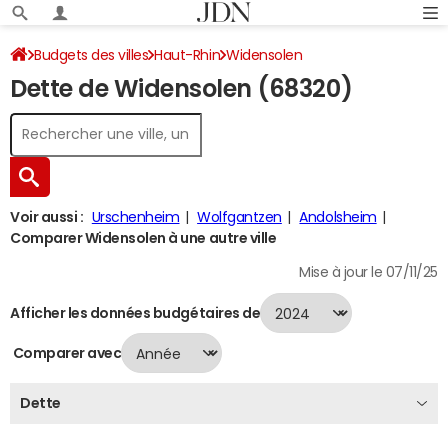
Budgets des villes
Haut-Rhin
Widensolen
Dette de Widensolen (68320)
Dette au 31/12/2024
Voir aussi :
Urschenheim
Wolfgantzen
Andolsheim
Comparer Widensolen à une autre ville
Mise à jour le 07/11/25
Afficher les données budgétaires de
Comparer avec
Dette