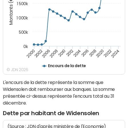
Montants (€)
1 500k
1 000k
500k
0k
2014
2008
2000
2024
2018
2012
2006
2022
2016
2010
2002
2020
Encours de la dette
© JDN 2026
L'encours de la dette représente la somme que
Widensolen doit rembourser aux banques. La somme
présentée ci-dessus représente l'encours total au 31
décembre.
Dette par habitant de Widensolen
(Source : JDN d'après ministère de l'Economie)