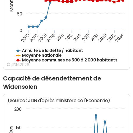
50
0
2014
2008
2000
2024
2018
2012
2006
2022
2016
2010
2002
2020
Annuité de la dette / habitant
Moyenne nationale
Moyenne communes de 500 à 2 000 habitants
© JDN 2026
Capacité de désendettement de
Widensolen
(Source : JDN d'après ministère de l'Economie)
200
150