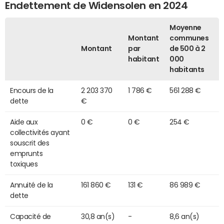
Endettement de Widensolen en 2024
Moyenne
Montant
communes
Montant
par
de 500 à 2
habitant
000
habitants
Encours de la
2 203 370
1 786 €
561 288 €
dette
€
Aide aux
0 €
0 €
254 €
collectivités ayant
souscrit des
emprunts
toxiques
Annuité de la
161 860 €
131 €
86 989 €
dette
Capacité de
30,8 an(s)
-
8,6 an(s)