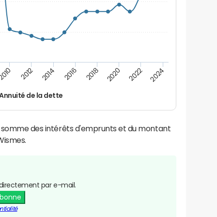
2016
2014
2012
2010
2024
2022
2020
2018
Annuité de la dette
la somme des intérêts d'emprunts et du montant
Wismes.
directement par e-mail.
abonne
tialité