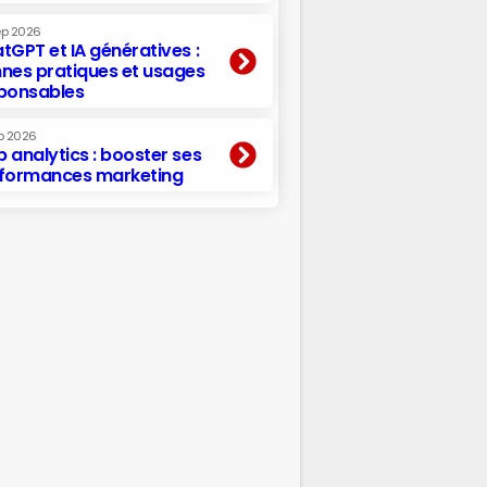
ep 2026
tGPT et IA génératives :
nes pratiques et usages
ponsables
p 2026
 analytics : booster ses
formances marketing