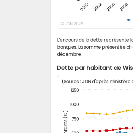
2000
2008
2006
2002
© JDN 2026
L'encours de la dette représente
banques. La somme présentée ci-de
décembre.
Dette par habitant de W
(Source : JDN d'après ministère
1250
1000
Montants (€)
750