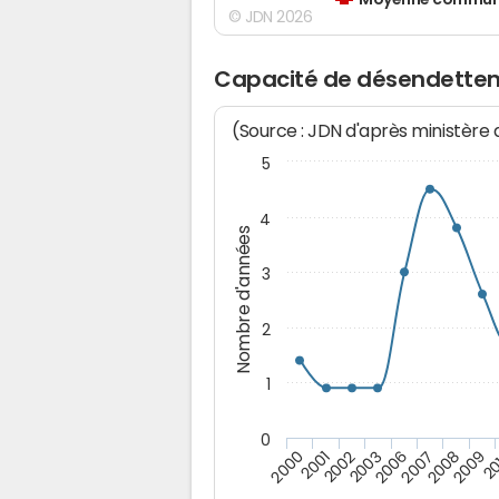
Moyenne communes
© JDN 2026
Capacité de désendette
(Source : JDN d'après ministère
5
4
Nombre d'années
3
2
1
0
2009
20
2000
2001
2002
2003
2006
2007
2008