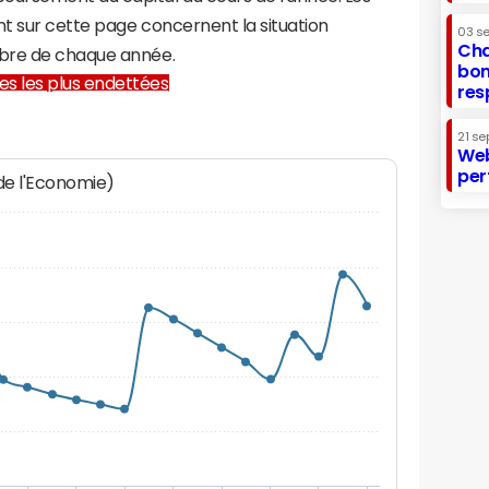
t sur cette page concernent la situation
03 s
Cha
mbre de chaque année.
bon
lles les plus endettées
res
21 se
Web
per
 de l'Economie)