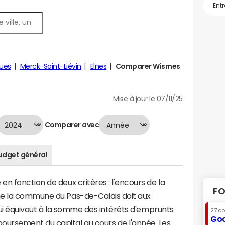
gues
Merck-Saint-Liévin
Elnes
Comparer Wismes
Mise à jour le 07/11/25
Comparer avec
udget général
n fonction de deux critères : l'encours de la
FO
ue la commune du Pas-de-Calais doit aux
 qui équivaut à la somme des intérêts d'emprunts
27 a
Goo
ursement du capital au cours de l'année. Les