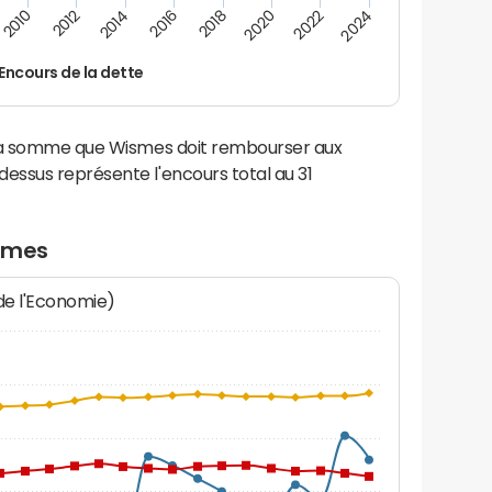
2014
2024
2012
2022
2010
2020
2018
2016
Encours de la dette
 la somme que Wismes doit rembourser aux
ssus représente l'encours total au 31
ismes
 de l'Economie)