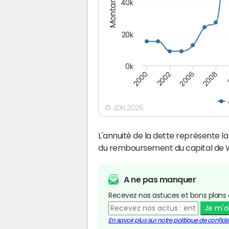
Montants (€)
40k
20k
0k
2008
2006
2002
2000
© JDN 2026
L'annuité de la dette représente 
du remboursement du capital de 
A ne pas manquer
Recevez nos astuces et bons plans 
Je m'
En savoir plus sur notre politique de confiden