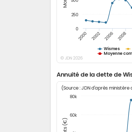
500
250
0
2000
2002
2006
2008
Wismes
Moyenne comm
© JDN 2026
Annuité de la dette de W
(Source : JDN d'après ministère
80k
60k