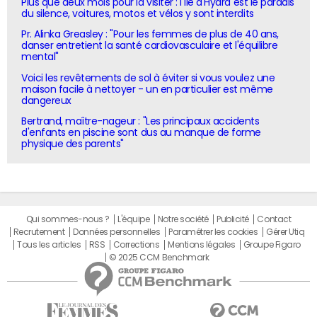
Plus que deux mois pour la visiter : l'île d'Hydra est le paradis
du silence, voitures, motos et vélos y sont interdits
Pr. Alinka Greasley : "Pour les femmes de plus de 40 ans,
danser entretient la santé cardiovasculaire et l'équilibre
mental"
Voici les revêtements de sol à éviter si vous voulez une
maison facile à nettoyer - un en particulier est même
dangereux
Bertrand, maître-nageur : "Les principaux accidents
d'enfants en piscine sont dus au manque de forme
physique des parents"
Qui sommes-nous ?
L'équipe
Notre société
Publicité
Contact
Recrutement
Données personnelles
Paramétrer les cookies
Gérer Utiq
Tous les articles
RSS
Corrections
Mentions légales
Groupe Figaro
© 2025 CCM Benchmark