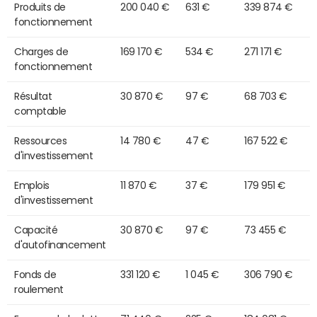
Produits de
200 040 €
631 €
339 874 €
fonctionnement
Charges de
169 170 €
534 €
271 171 €
fonctionnement
Résultat
30 870 €
97 €
68 703 €
comptable
Ressources
14 780 €
47 €
167 522 €
d'investissement
Emplois
11 870 €
37 €
179 951 €
d'investissement
Capacité
30 870 €
97 €
73 455 €
d'autofinancement
Fonds de
331 120 €
1 045 €
306 790 €
roulement