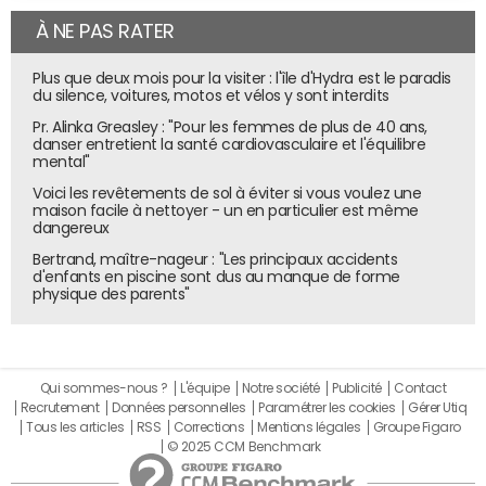
À NE PAS RATER
Plus que deux mois pour la visiter : l'île d'Hydra est le paradis
du silence, voitures, motos et vélos y sont interdits
Pr. Alinka Greasley : "Pour les femmes de plus de 40 ans,
danser entretient la santé cardiovasculaire et l'équilibre
mental"
Voici les revêtements de sol à éviter si vous voulez une
maison facile à nettoyer - un en particulier est même
dangereux
Bertrand, maître-nageur : "Les principaux accidents
d'enfants en piscine sont dus au manque de forme
physique des parents"
Qui sommes-nous ?
L'équipe
Notre société
Publicité
Contact
Recrutement
Données personnelles
Paramétrer les cookies
Gérer Utiq
Tous les articles
RSS
Corrections
Mentions légales
Groupe Figaro
© 2025 CCM Benchmark