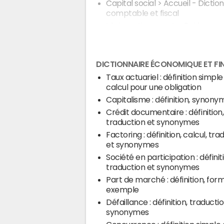
Capital social
> Accueil - Dictio
comptable et fiscal
Ide investissement
> Guide
DICTIONNAIRE ÉCONOMIQUE ET FI
Taux actuariel : définition simple
calcul pour une obligation
Capitalisme : définition, synony
Crédit documentaire : définition,
traduction et synonymes
Factoring : définition, calcul, tra
et synonymes
Société en participation : définit
traduction et synonymes
Part de marché : définition, for
exemple
Défaillance : définition, traducti
synonymes