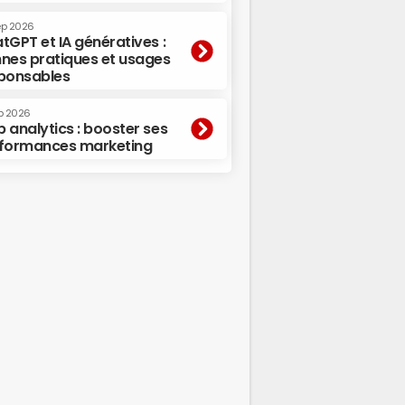
ep 2026
tGPT et IA génératives :
nes pratiques et usages
ponsables
p 2026
 analytics : booster ses
formances marketing