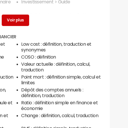
nnaire
Investissement
> Guide
Capital developpement
> Guide
NANCIER
 et
Low cost : définition, traduction et
synonymes
me
COSO : définition
Valeur actuelle : définition, calcul,
traduction
duction
Point mort : définition simple, calcul et
limites
ion,
Dépôt des comptes annuels :
définition, traduction
mule et
Ratio : définition simple en finance et
économie
on et
Change : définition, calcul, traduction