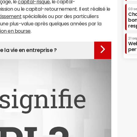
rçage, le
capital-risque
, le capital-
sion ou le capital-retournement. Il est réalisé le
03 s
Cha
stissement
spécialisés ou par des particuliers
bon
er une plus-value après quelques années par la
res
tion en bourse
.
21 se
Web
per
 la vie en entreprise ?