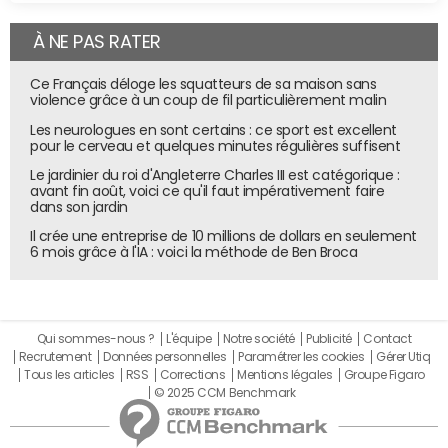
À NE PAS RATER
Ce Français déloge les squatteurs de sa maison sans
violence grâce à un coup de fil particulièrement malin
Les neurologues en sont certains : ce sport est excellent
pour le cerveau et quelques minutes régulières suffisent
Le jardinier du roi d'Angleterre Charles III est catégorique :
avant fin août, voici ce qu'il faut impérativement faire
dans son jardin
Il crée une entreprise de 10 millions de dollars en seulement
6 mois grâce à l'IA : voici la méthode de Ben Broca
Qui sommes-nous ?
L'équipe
Notre société
Publicité
Contact
Recrutement
Données personnelles
Paramétrer les cookies
Gérer Utiq
Tous les articles
RSS
Corrections
Mentions légales
Groupe Figaro
© 2025 CCM Benchmark