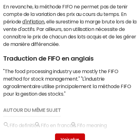
En revanche, la méthode FIFO ne permet pas de tenir
compte de la variation des prix au cours du temps. En
période
d'inflation
, elle surestime la marge brute lors de la
vente d'actifs. Par ailleurs, son utilisation nécessite de
connaître le prix de chacun des lots acquis et de les gérer
de manière différenciée.
Traduction de FIFO en anglais
"The food processing industry use mostly the FIFO
method for stock management." "L'industrie
agroalimentaire utilise principalement la méthode FIFO
pour la gestion des stocks."
AUTOUR DU MÊME SUJET
Fifo definition
Fifo en francais
Fifo meaning
Gestion fifo/lifo
> Guide