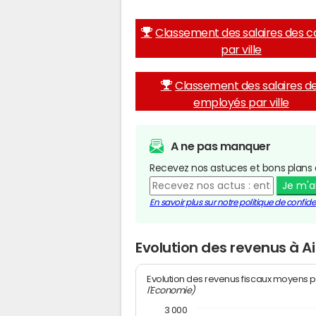
Classement des salaires des c
par ville
Classement des salaires d
employés par ville
A ne pas manquer
Recevez nos astuces et bons plans 
Je m'
En savoir plus sur notre politique de confiden
Evolution des revenus à A
Evolution des revenus fiscaux moyens p
l'Economie)
3 000