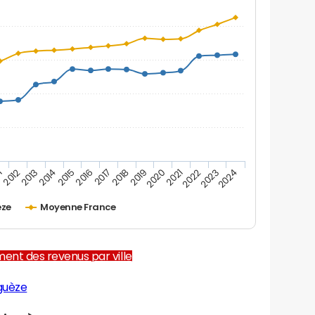
1
2012
2013
2014
2015
2016
2017
2018
2019
2020
2021
2022
2023
2024
èze
Moyenne France
ent des revenus par ville
guèze