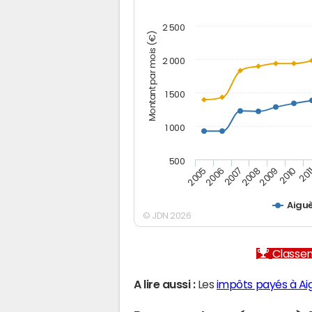
2 500
Montant par mois (€)
2 000
1 500
1 000
500
2005
2006
2007
2008
2009
2010
201
Aigu
© JDN 2026
Classem
A lire aussi :
Les
impôts payés à Ai