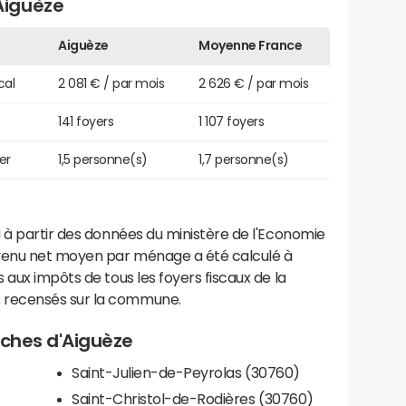
Aiguèze
Aiguèze
Moyenne France
cal
2 081 € / par mois
2 626 € / par mois
141 foyers
1 107 foyers
er
1,5 personne(s)
1,7 personne(s)
 à partir des données du ministère de l'Economie
evenu net moyen par ménage a été calculé à
 aux impôts de tous les foyers fiscaux de la
 recensés sur la commune.
roches d'Aiguèze
Saint-Julien-de-Peyrolas (30760)
Saint-Christol-de-Rodières (30760)