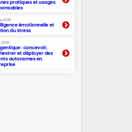
nes pratiques et usages
ponsables
ep 2026
elligence émotionnelle et
tion du stress
t 2026
agentique : concevoir,
hestrer et déployer des
nts autonomes en
reprise