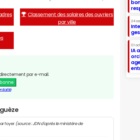
bon
res
adres
Classement des salaires des ouvriers
par ville
24 s
Int
ges
es
01 oc
IA 
orc
age
ent
directement par e-mail.
abonne
tialité
iguèze
(source : JDN d'après le ministère de
ar foyer