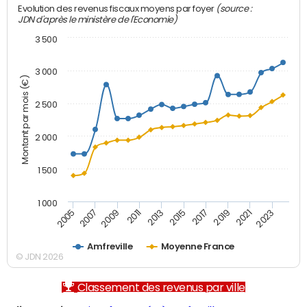
(source :
Evolution des revenus fiscaux moyens par foyer
JDN d'après le ministère de l'Economie)
3 500
3 000
Montant par mois (€)
2 500
2 000
1 500
1 000
2007
2017
2009
2019
2011
2021
2013
2023
2005
2015
Amfreville
Moyenne France
© JDN 2026
Classement des revenus par ville