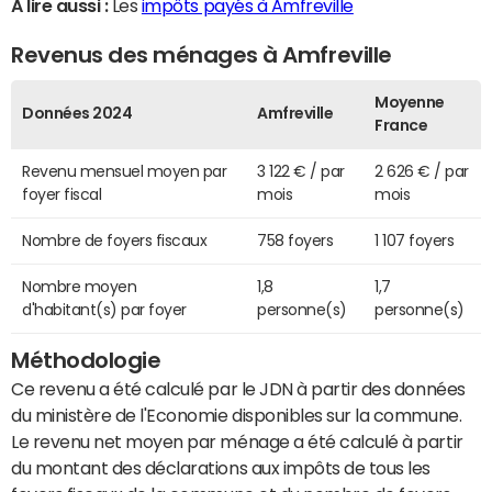
A lire aussi :
Les
impôts payés à Amfreville
Revenus des ménages à Amfreville
Moyenne
Données 2024
Amfreville
France
Revenu mensuel moyen par
3 122 € / par
2 626 € / par
foyer fiscal
mois
mois
Nombre de foyers fiscaux
758 foyers
1 107 foyers
Nombre moyen
1,8
1,7
d'habitant(s) par foyer
personne(s)
personne(s)
Méthodologie
Ce revenu a été calculé par le JDN à partir des données
du ministère de l'Economie disponibles sur la commune.
Le revenu net moyen par ménage a été calculé à partir
du montant des déclarations aux impôts de tous les