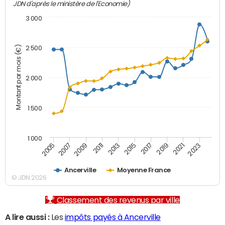
JDN d'après le ministère de l'Economie)
3 000
Montant par mois (€)
2 500
2 000
1 500
1 000
2007
2017
2009
2019
2011
2021
2013
2023
2005
2015
Ancerville
Moyenne France
© JDN 2026
Classement des revenus par ville
A lire aussi :
Les
impôts payés à Ancerville