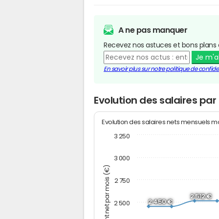
A ne pas manquer
Recevez nos astuces et bons plans 
Je m'
En savoir plus sur notre politique de confiden
Evolution des salaires par
Evolution des salaires nets mensuels 
3 250
3 000
Montant net par mois (€)
2 750
2 512 €
2 450 €
2 500