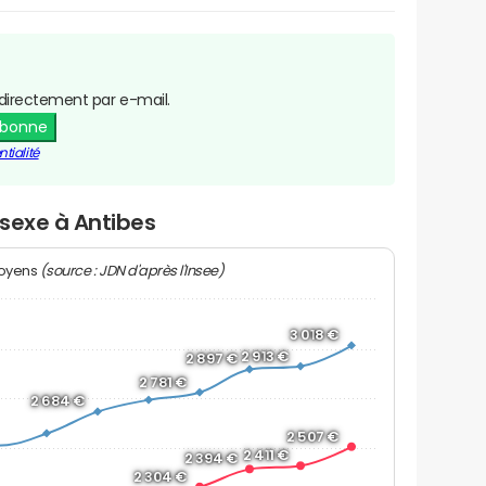
directement par e-mail.
abonne
tialité
 sexe à Antibes
(source : JDN d'après l'Insee)
moyens
3 018 €
2 913 €
2 897 €
2 781 €
2 684 €
2 507 €
2 411 €
2 394 €
2 304 €