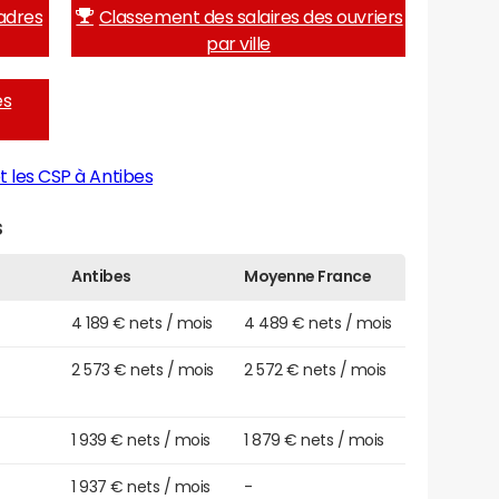
adres
Classement des salaires des ouvriers
par ville
es
t les CSP à Antibes
s
Antibes
Moyenne France
4 189 € nets / mois
4 489 € nets / mois
2 573 € nets / mois
2 572 € nets / mois
1 939 € nets / mois
1 879 € nets / mois
1 937 € nets / mois
-