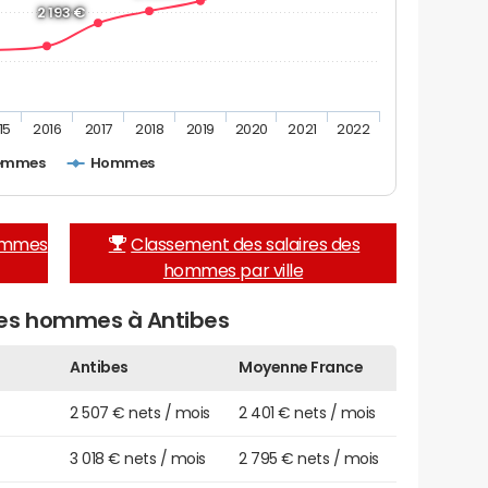
2 193 €
15
2016
2017
2018
2019
2020
2021
2022
emmes
Hommes
femmes
Classement des salaires des
hommes par ville
des hommes à Antibes
Antibes
Moyenne France
2 507 € nets / mois
2 401 € nets / mois
3 018 € nets / mois
2 795 € nets / mois