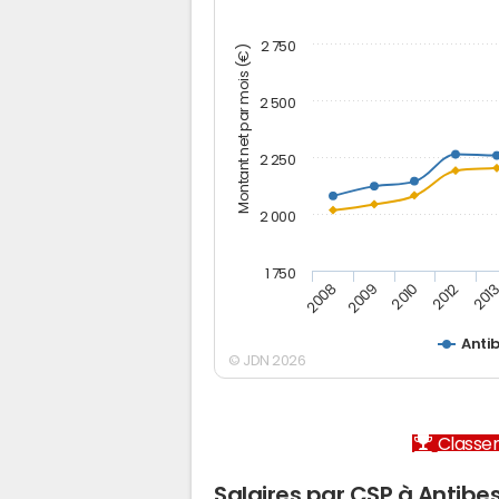
2 750
Montant net par mois (€)
2 500
2 250
2 000
1 750
2012
2008
201
2009
2010
Anti
© JDN 2026
Classem
Salaires par CSP à Antibe