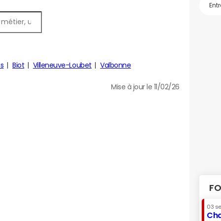
is
Biot
Villeneuve-Loubet
Valbonne
Mise à jour le 11/02/26
FO
03 s
Cha