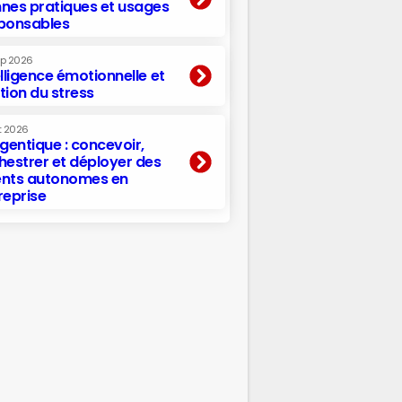
nes pratiques et usages
ponsables
ep 2026
elligence émotionnelle et
tion du stress
t 2026
agentique : concevoir,
hestrer et déployer des
nts autonomes en
reprise