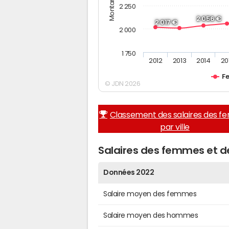
2 250
2 056 €
2 017 €
2 000
1 750
2012
2013
2014
20
F
© JDN 2026
Classement des salaires des 
par ville
Salaires des femmes et 
Données 2022
Salaire moyen des femmes
Salaire moyen des hommes