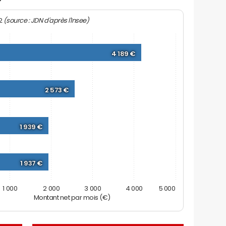
(source : JDN d'après l'Insee)
22
4 189 €
2 573 €
1 939 €
1 937 €
1 000
2 000
3 000
4 000
5 000
Montant net par mois (€)