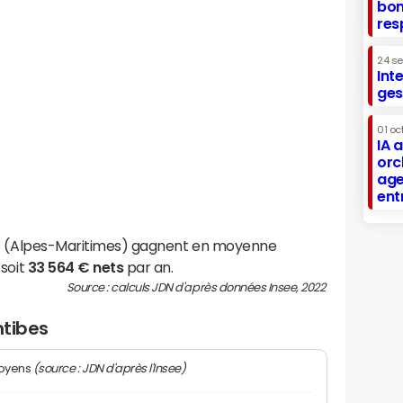
bon
res
24 s
Int
ges
01 oc
IA 
orc
age
ent
es (Alpes-Maritimes) gagnent en moyenne
 soit
33 564 € nets
par an.
Source : calculs JDN d'après données Insee, 2022
ntibes
(source : JDN d'après l'Insee)
moyens