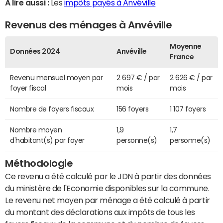
A lire aussi :
Les
impôts payés à Anvéville
Revenus des ménages à Anvéville
Moyenne
Données 2024
Anvéville
France
Revenu mensuel moyen par
2 697 € / par
2 626 € / par
foyer fiscal
mois
mois
Nombre de foyers fiscaux
156 foyers
1 107 foyers
Nombre moyen
1,9
1,7
d'habitant(s) par foyer
personne(s)
personne(s)
Méthodologie
Ce revenu a été calculé par le JDN à partir des données
du ministère de l'Economie disponibles sur la commune.
Le revenu net moyen par ménage a été calculé à partir
du montant des déclarations aux impôts de tous les