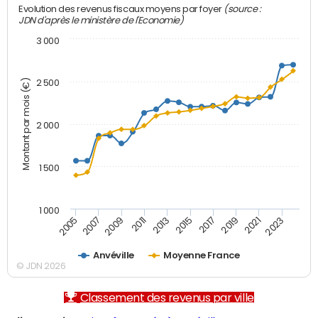
(source :
Evolution des revenus fiscaux moyens par foyer
JDN d'après le ministère de l'Economie)
3 000
Montant par mois (€)
2 500
2 000
1 500
1 000
2007
2017
2009
2019
2011
2021
2013
2023
2005
2015
Anvéville
Moyenne France
© JDN 2026
Classement des revenus par ville