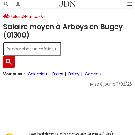
Salaire
France
Ain
Salaire moyen à Arboys en Bugey
(01300)
Voir aussi :
Colomieu
Brens
Belley
Conzieu
Mise à jour le 11/02/26
Les habitants d'Arboys en Bugey (Ain)