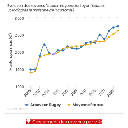
(source :
Evolution des revenus fiscaux moyens par foyer
JDN d'après le ministère de l'Economie)
3 000
Montant par mois (€)
2 500
2 000
1 500
1 000
2007
2017
2009
2019
2011
2021
2013
2023
2005
2015
Arboys en Bugey
Moyenne France
© JDN 2026
Classement des revenus par ville