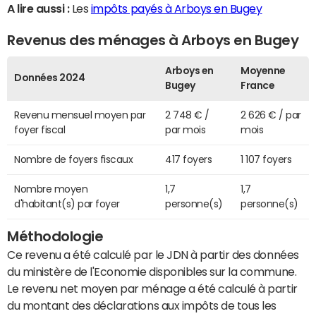
A lire aussi :
Les
impôts payés à Arboys en Bugey
Revenus des ménages à Arboys en Bugey
Arboys en
Moyenne
Données 2024
Bugey
France
Revenu mensuel moyen par
2 748 € /
2 626 € / par
foyer fiscal
par mois
mois
Nombre de foyers fiscaux
417 foyers
1 107 foyers
Nombre moyen
1,7
1,7
d'habitant(s) par foyer
personne(s)
personne(s)
Méthodologie
Ce revenu a été calculé par le JDN à partir des données
du ministère de l'Economie disponibles sur la commune.
Le revenu net moyen par ménage a été calculé à partir
du montant des déclarations aux impôts de tous les