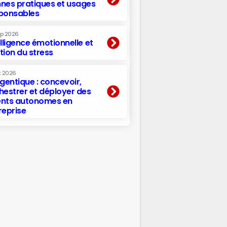
nes pratiques et usages
ponsables
ep 2026
elligence émotionnelle et
tion du stress
t 2026
agentique : concevoir,
hestrer et déployer des
nts autonomes en
reprise