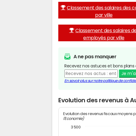
Classement des salaires des c
par ville
Classement des salaires d
employés par ville
A ne pas manquer
Recevez nos astuces et bons plans 
Je m'
En savoir plus sur notre politique de confiden
Evolution des revenus à A
Evolution des revenus fiscaux moyens p
l'Economie)
3 500