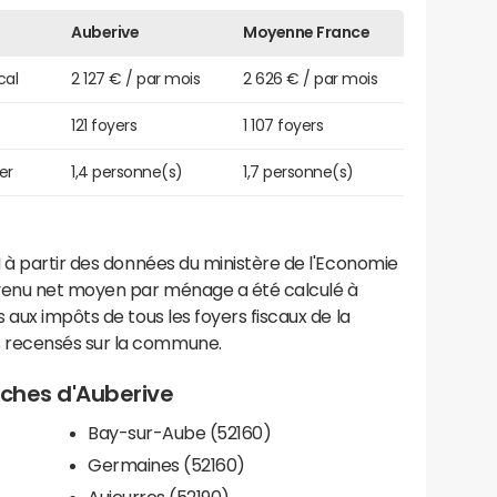
Auberive
Moyenne France
cal
2 127 € / par mois
2 626 € / par mois
121 foyers
1 107 foyers
er
1,4 personne(s)
1,7 personne(s)
 à partir des données du ministère de l'Economie
evenu net moyen par ménage a été calculé à
 aux impôts de tous les foyers fiscaux de la
 recensés sur la commune.
roches d'Auberive
Bay-sur-Aube (52160)
Germaines (52160)
Aujeurres (52190)