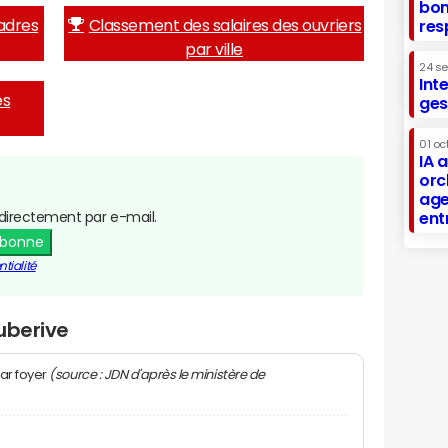
bon
adres
Classement des salaires des ouvriers
res
par ville
24 s
Int
es
ges
01 oc
IA 
orc
age
directement par e-mail.
ent
abonne
tialité
uberive
(source : JDN d'après le ministère de
ar foyer