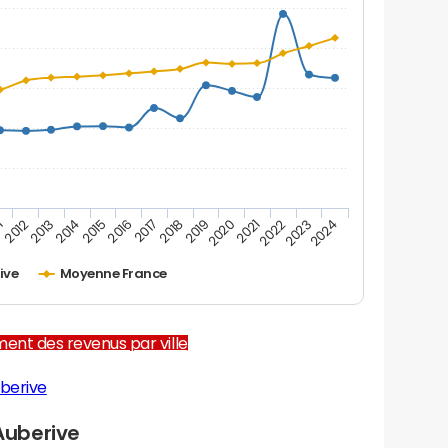
1
2012
2013
2014
2015
2016
2017
2018
2019
2020
2021
2022
2023
2024
ive
Moyenne France
ent des revenus par ville
berive
Auberive