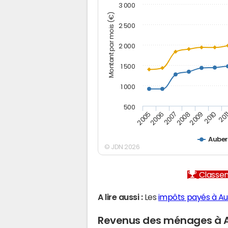
3 000
Montant par mois (€)
2 500
2 000
1 500
1 000
500
2005
2006
2007
2008
2009
2010
201
Auber
© JDN 2026
Classem
A lire aussi :
Les
impôts payés à Au
Revenus des ménages à 