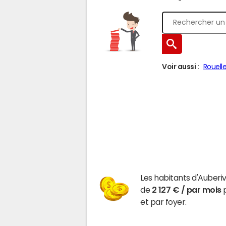
Voir aussi :
Rouell
Les habitants d'Auber
de
2 127 € / par mois
p
et par foyer.