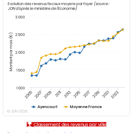
(source :
Evolution des revenus fiscaux moyens par foyer
JDN d'après le ministère de l'Economie)
3 000
Montant par mois (€)
2 500
2 000
1 500
1 000
2007
2017
2009
2019
2011
2021
2013
2023
2005
2015
Ayencourt
Moyenne France
© JDN 2026
Classement des revenus par ville