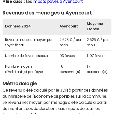
A lire aussi :
Les
impôts payés à Ayencourt
Revenus des ménages à Ayencourt
Moyenne
Données 2024
Ayencourt
France
Revenu mensuel moyen par
2 628 € / par
2 626 € / par
foyer fiscal
mois
mois
Nombre de foyers fiscaux
93 foyers
1 107 foyers
Nombre moyen
1,6
1,7
d'habitant(s) par foyer
personne(s)
personne(s)
Méthodologie
Ce revenu a été calculé par le JDN à partir des données
du ministère de l'Economie disponibles sur la commune.
Le revenu net moyen par ménage a été calculé à partir
du montant des déclarations aux impôts de tous les