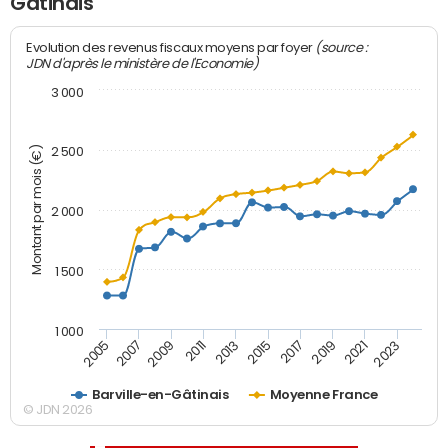
Gâtinais
(source :
Evolution des revenus fiscaux moyens par foyer
JDN d'après le ministère de l'Economie)
3 000
Montant par mois (€)
2 500
2 000
1 500
1 000
2007
2017
2009
2019
2011
2021
2013
2023
2005
2015
Barville-en-Gâtinais
Moyenne France
© JDN 2026