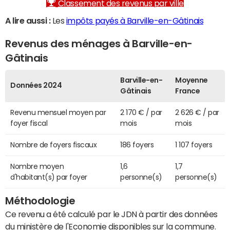
Classement des revenus par ville
A lire aussi :
Les
impôts payés à Barville-en-Gâtinais
Revenus des ménages à Barville-en-
Gâtinais
Barville-en-
Moyenne
Données 2024
Gâtinais
France
Revenu mensuel moyen par
2 170 € / par
2 626 € / par
foyer fiscal
mois
mois
Nombre de foyers fiscaux
186 foyers
1 107 foyers
Nombre moyen
1,6
1,7
d'habitant(s) par foyer
personne(s)
personne(s)
Méthodologie
Ce revenu a été calculé par le JDN à partir des données
du ministère de l'Economie disponibles sur la commune.