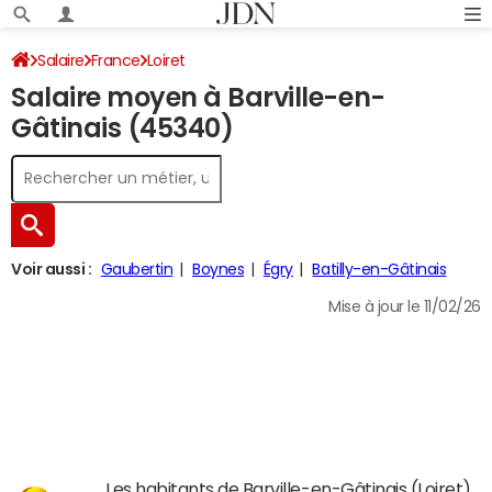
Salaire
France
Loiret
Salaire moyen à Barville-en-
Gâtinais (45340)
Voir aussi :
Gaubertin
Boynes
Égry
Batilly-en-Gâtinais
Mise à jour le 11/02/26
Les habitants de Barville-en-Gâtinais (Loiret)