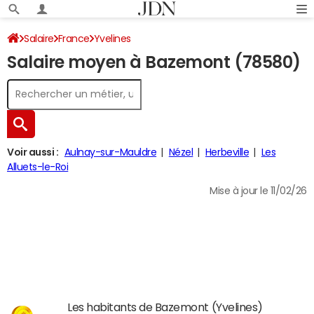
Salaire
France
Yvelines
Salaire moyen à Bazemont (78580)
Voir aussi :
Aulnay-sur-Mauldre
Nézel
Herbeville
Les
Alluets-le-Roi
Mise à jour le 11/02/26
Les habitants de Bazemont (Yvelines)