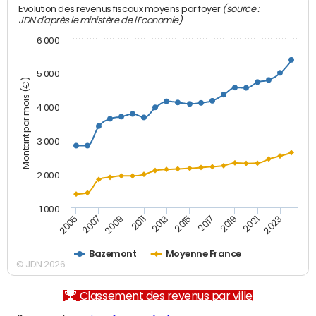
(source :
Evolution des revenus fiscaux moyens par foyer
JDN d'après le ministère de l'Economie)
6 000
5 000
Montant par mois (€)
4 000
3 000
2 000
1 000
2007
2017
2005
2015
2013
2023
2011
2021
2009
2019
Bazemont
Moyenne France
© JDN 2026
Classement des revenus par ville