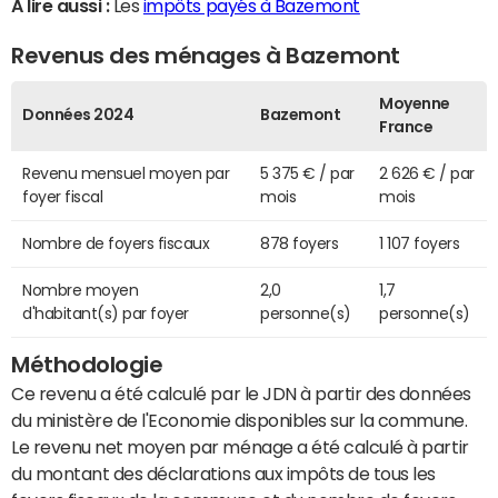
A lire aussi :
Les
impôts payés à Bazemont
Revenus des ménages à Bazemont
Moyenne
Données 2024
Bazemont
France
Revenu mensuel moyen par
5 375 € / par
2 626 € / par
foyer fiscal
mois
mois
Nombre de foyers fiscaux
878 foyers
1 107 foyers
Nombre moyen
2,0
1,7
d'habitant(s) par foyer
personne(s)
personne(s)
Méthodologie
Ce revenu a été calculé par le JDN à partir des données
du ministère de l'Economie disponibles sur la commune.
Le revenu net moyen par ménage a été calculé à partir
du montant des déclarations aux impôts de tous les